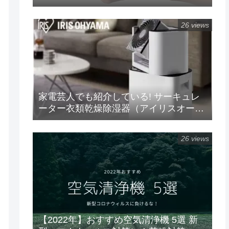
ラムダッシュ パームイン5枚刃(ES-
PV3A-K)
26 views
家電芸人でも紹介している! サーキュレ
ーター衣類乾燥除湿器（アイリスオーヤ
マ）!!の紹介
26 views
【2022年】おすすめ空気清浄機 5選 新