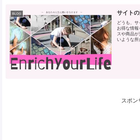
サイトの
BLOG
どうも、サ
お得な情報
スや商品が
いような所だ
スポン