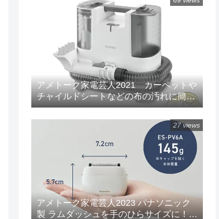
69 views
アメトーク家電芸人2021 カーペットや
チャイルドシートなどの布の汚れに簡単
水洗い！「リンサークリーナー(RNS-
P10-W)」
27 views
アメトーク家電芸人2023 パナソニック
製 ラムダッシュを手のひらサイズに！