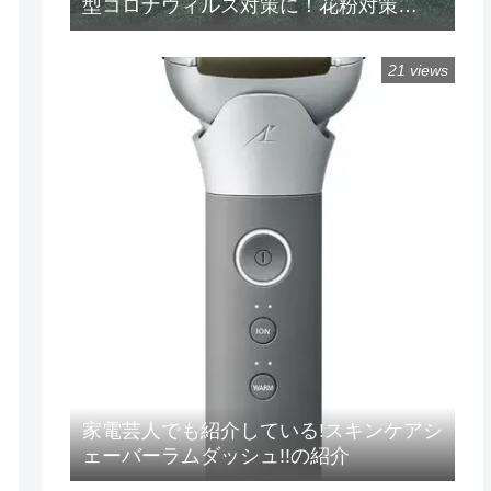
型コロナウィルス対策に！花粉対策
に！ 楽天/Amazon/Yahoo/PayPay
21 views
家電芸人でも紹介している!スキンケアシ
ェーバーラムダッシュ!!の紹介