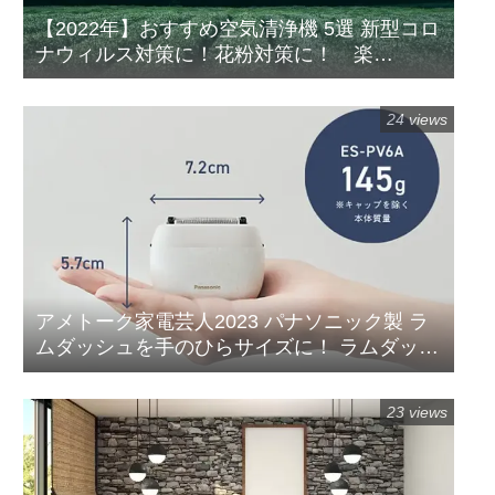
【2022年】おすすめ空気清浄機 5選 新型コロ
ナウィルス対策に！花粉対策に！ 楽
天/Amazon/Yahoo/PayPay
24 views
アメトーク家電芸人2023 パナソニック製 ラ
ムダッシュを手のひらサイズに！ ラムダッシ
ュ パームイン5枚刃(ES-PV3A-K)
23 views