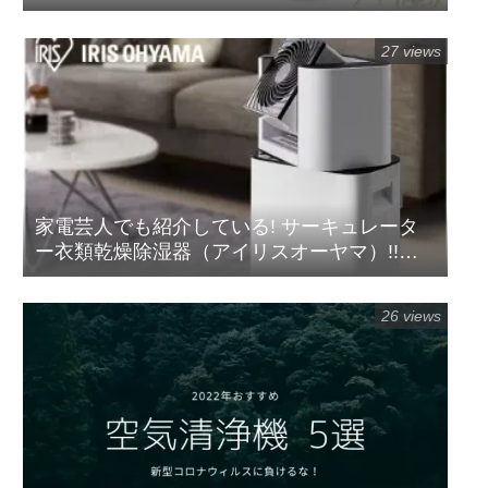
「リンサークリーナー(RNS-P10-W)」
27 views
家電芸人でも紹介している! サーキュレータ
ー衣類乾燥除湿器（アイリスオーヤマ）!!の
紹介
26 views