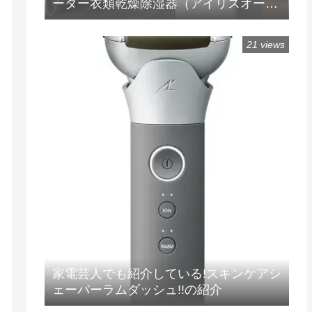
ーター衣類乾燥除湿器（アイリスオーヤ
マ）!!の紹介
21 views
家電芸人でも紹介している!スキンケアシ
ェーバーラムダッシュ!!の紹介