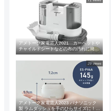
71 views
アメトーク家電芸人2021 カーペットや
チャイルドシートなどの布の汚れに簡単
水洗い！「リンサークリーナー(RNS-
P10-W)」
29 views
アメトーク家電芸人2023 パナソニック
製 ラムダッシュを手のひらサイズに！