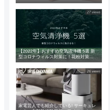
ラムダッシュ パームイン5枚刃(ES-
PV3A-K)
27 views
【2022年】おすすめ空気清浄機 5選 新
型コロナウィルス対策に！花粉対策
に！ 楽天/Amazon/Yahoo/PayPay
26 views
家電芸人でも紹介している! サーキュレ