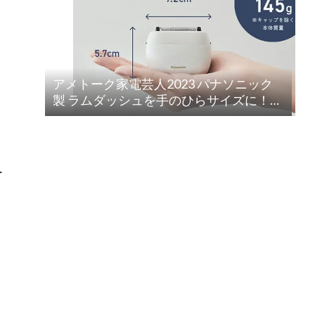
アメトーク家電芸人2023 パナソニック
製 ラムダッシュを手のひらサイズに！
ラムダッシュ パームイン5枚刃(ES-PV3A-
K)
ー