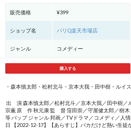
販売価格
¥399
ショップ名
バリQ楽天市場店
ジャンル
コメディー
購入する
・森本慎太郎・松村北斗・京本大我・田中樹・ルイ
出 演 森本慎太郎／松村北斗／京本大我／田中樹／
宗薫 原 作 秋元康 監 督 窪田崇／守屋健太郎／樹木まさ
等 バップ ジャンル 邦画／TVドラマ／コメディ／人情
日 【2022-12-17】【あらすじ】バカだけど熱い