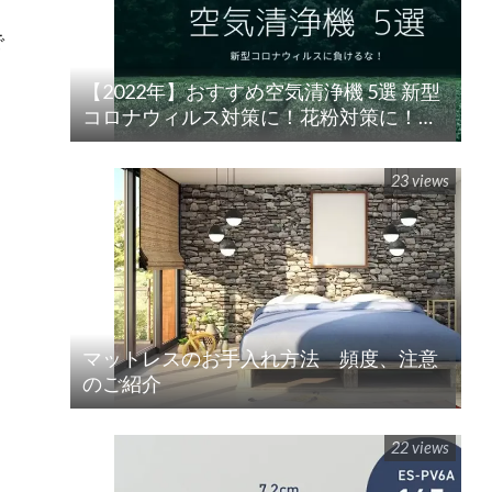
で
【2022年】おすすめ空気清浄機 5選 新型
コロナウィルス対策に！花粉対策に！
楽天/Amazon/Yahoo/PayPay
23 views
マットレスのお手入れ方法 頻度、注意
のご紹介
22 views