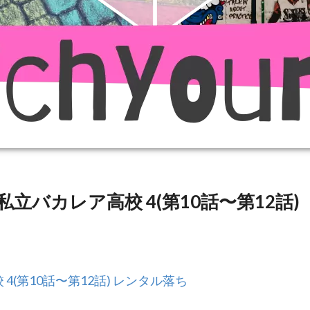
立バカレア高校 4(第10話〜第12話)
(第10話〜第12話) レンタル落ち