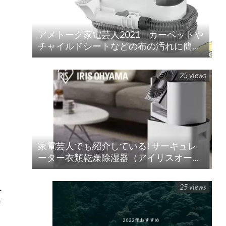
アメトーク家電芸人2021 カーペットや
チャイルドシートなどの布の汚れに簡単
水洗い！「リンサークリーナー(RNS-
P10-W)」
25 views
家電芸人でも紹介している! サーキュレ
ーター衣類乾燥除湿器（アイリスオーヤ
マ）!!の紹介
25 views
ー
荷