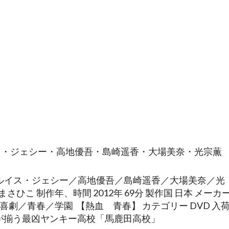
ス・ジェシー・高地優吾・島崎遥香・大場美奈・光宗薫
ルイス・ジェシー／高地優吾／島崎遥香／大場美奈／光
ひこ 制作年、時間 2012年 69分 製作国 日本 メーカ
喜劇／青春／学園 【熱血 青春】 カテゴリー DVD 入
生徒が揃う最凶ヤンキー高校「馬鹿田高校」