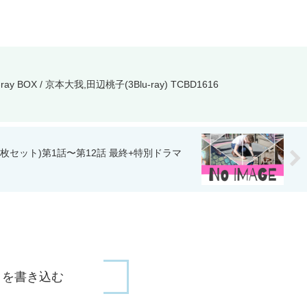
BOX / 京本大我,田辺桃子(3Blu-ray) TCBD1616
セット)第1話〜第12話 最終+特別ドラマ
トを書き込む