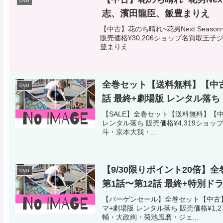
DVD
志、濱田龍臣、飯豊まりえ
【中古】花のち晴れ~花男Next Seaso
販売価格¥30,206ショップ名買取王
豊まりえ...
全巻セット【送料無料】【中古
DVD
話 最終+劇場版 レンタル落ち
【SALE】全巻セット【送料無料】【中
レンタル落ち 販売価格¥4,319ショッ
斗・京本大我・...
【9/30限りポイント20倍】
DVD
第1話〜第12話 最終+特別ド
【バーゲンセール】全巻セット【中古】D
マ+劇場版 レンタル落ち 販売価格¥1
輔・大政絢・菊池風磨・ジェ...