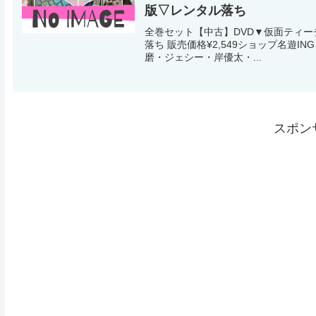
版▽レンタル落ち
全巻セット【中古】DVD▼仮面ティーチ
落ち 販売価格¥2,549ショップ名遊
磨・ジェシー・岸優太・...
スポン