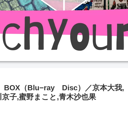
BOX（Blu−ray Disc）／京本大我,
川京子,蜜野まこと,青木沙也果