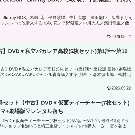
n~ Blu-ray BOX／杉咲 花、平野紫耀、中川大志、濱田龍臣、飯豊まりえ
子ジャンルその他購入する 杉咲 花／平野紫耀／中川大志／濱田龍臣／飯
2026.05.22
】DVD▼私立バカレア高校(5枚セット)第1話〜第12
古】DVD▼私立バカレア高校(5枚セット)第1話〜第12話 最終+劇場版
プ名DVDZAKUZAKUジャンル青春購入する 邦画 ・森本慎太郎・松村北
2026.05.22
全巻セット【中古】DVD▼仮面ティーチャー(7枚セット)
ラマ+劇場版▽レンタル落ち
VD▼仮面ティーチャー(7枚セット)第1話〜第12話 最終+特別ドラ
,274ショップ名遊ING長崎三重店ジャンルその他購入する ・藤ヶ谷太