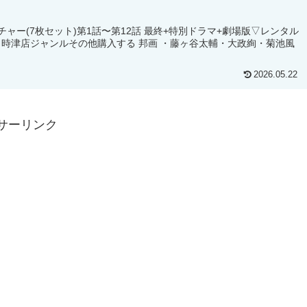
ャー(7枚セット)第1話〜第12話 最終+特別ドラマ+劇場版▽レンタル
ING 時津店ジャンルその他購入する 邦画 ・藤ヶ谷太輔・大政絢・菊池風
2026.05.22
サーリンク