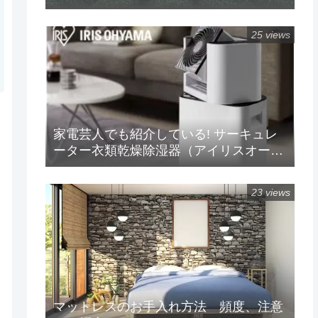
に！ 楽天/Amazon/Yahoo/PayPay
25 views
家電芸人でも紹介している! サーキュレ
ーター衣類乾燥除湿器（アイリスオーヤ
マ）!!の紹介
23 views
マットレスのお手入れ方法 頻度、注意