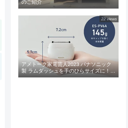
のご紹介
22 views
アメトーク家電芸人2023 パナソニック
製 ラムダッシュを手のひらサイズに！
ラムダッシュ パームイン5枚刃(ES-
PV3A-K)