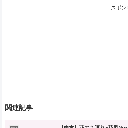
スポン
関連記事
【中古】花のち晴れ~花男Next 