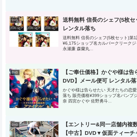
送料無料 信長のシェフ(5枚セッ
DVD
レンタル落ち
送料無料 信長のシェフ(5枚セット)第1
¥6,175ショップ名カルバークリークジ
永瀬廉 森蘭丸...
【ご奉仕価格】かぐや様は告ら
DVD
DVD】メール便可 レンタル落
かぐや様は告らせたい 天才たちの恋愛頭
落ち 販売価格¥399ショップ名バンプ
奈 四宮かぐや 佐野勇斗...
【エントリー&同一店舗内複
DVD
【中古】DVD▼仮面ティーチャ