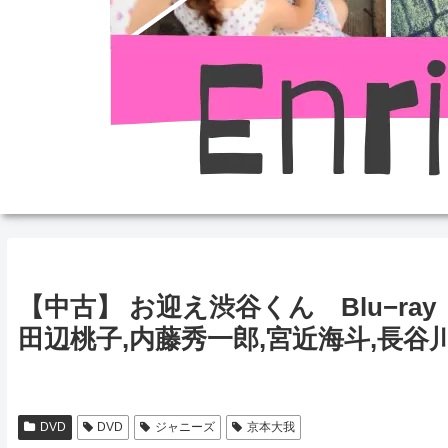
【中古】 お迎え渋谷くん Blu−ray 
田辺桃子,内藤秀一郎,宮近海斗,長谷
DVD
DVD
ジャニーズ
京本大我