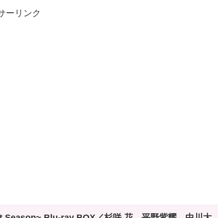
サーリンク
Season~ Blu-ray BOX／杉咲 花、平野紫耀、中川大