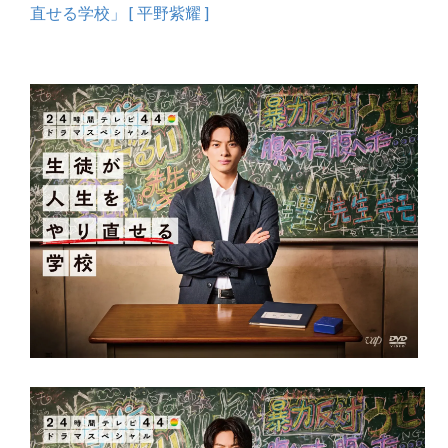
直せる学校」 [ 平野紫耀 ]