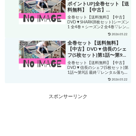
ポイントUP]全巻セット【送
料無料】【中古】
DVD▼SHARK(8枚セット)シ
全巻セット【送料無料】【中古】
ーズン1 全4巻 + シーズン2
DVD▼SHARK(8枚セット)シーズン
1 全4巻 + シーズン2 全4巻▽レン
全4巻▽レンタル落ち
タル落ち 販売価格¥19,999ショッ
2026.05.22
プ名遊ING長崎三重店ジャンル青
春購入する 邦画 ・平野紫耀・山下
全巻セット【送料無料】
DVD
リオ・濱田崇裕・松村北斗・...
【中古】DVD▼信長のシェ
フ(5枚セット)第1話〜第9話
最終▽レンタル落ち
全巻セット【送料無料】【中古】
DVD▼信長のシェフ(5枚セット)第
1話〜第9話 最終▽レンタル落ち
販売価格¥7,148ショップ名遊ING
2026.05.22
楽天市場店ジャンル青春購入する
邦画 ・玉森裕太・志田未来・ゴ
リ・永瀬廉・宇梶剛士・芦名星・
スポンサーリンク
きたろう...