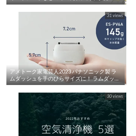
「リンサークリーナー(RNS-P10-W)」
31 views
アメトーク家電芸人2023 パナソニック製 ラ
ムダッシュを手のひらサイズに！ ラムダッシ
ュ パームイン5枚刃(ES-PV3A-K)
30 views