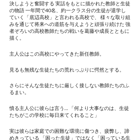
決しようと奮闘する 実話をもとに描かれた教師と生徒
の物語 一年間で40名、約一クラス分の生徒が退学し
ていく「底辺高校」と言われる高校で、 様々な取り組
みを通じて将来への道筋を与えようと頑張り続けた 強
者ぞろいの高校教師たちの戦いを葛藤や成長とともに
描く。
主人公はこの高校にやってきた新任教師。
見るも無残な生徒たちの荒れっぷりに愕然とする。
さらにそんな生徒たちに厳しく接しない教師たちのふ
るまい。
憤る主人公に彼らは言う… 「何より大事なのは、生徒
たちがこの学校に毎日来てくれること」
実は彼らは家庭での困難な環境に傷つき、疲弊し、諦
めきっている 「困った生徒」ではなく「困っている生