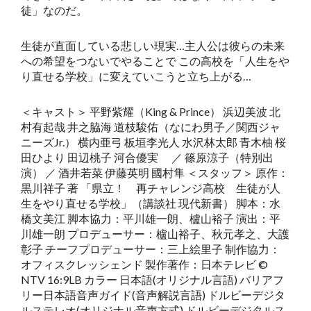
徒」なのだ。
生徒が直面している悲しい現実…主人公は彼らの未来
への希望をつないでやることで この高校を「人生をや
り直せる学校」に変えていこうと立ち上がる…
＜キャスト＞ 平野紫耀（King & Prince） 浜辺美波 北
村有起哉 井之脇海 道枝駿佑（なにわ男子／関西ジャ
ニーズJr.） 横内亜弓 板垣李光人 水沢林太郎 青木柚 桜
田ひより 田辺桃子 河合優実 ／ 篠原涼子（特別出
演） ／ 酒井若菜 伊藤英明 國村隼 ＜スタッフ＞ 原作：
黒川祥子 著 「県立！ 再チャレンジ高校 生徒が人
生をやり直せる学校」（講談社 現代新書） 脚本：水
橋文美江 脚本協力：平川雄一朗、櫨山裕子 演出：平
川雄一朗 プロデューサー：櫨山裕子、秋元孝之、大護
彰子 チーフプロデューサー：三上絵里子 制作協力：
オフィスクレッシェンド 製作著作：日本テレビ ©
NTV 16:9LB カラー 日本語(オリジナル言語) バリアフ
リー日本語音声ガイド(音声解説言語) ドルビーデジタ
ルステレオ(オリジナル音声方式) ドルビーデジタルス