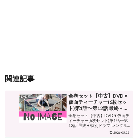
関連記事
全巻セット【中古】DVD▼
DVD
仮面ティーチャー(6枚セッ
ト)第1話〜第12話 最終 + 特
別ドラマ レンタル落ち ケー
全巻セット【中古】DVD▼仮面テ
ス無
ィーチャー(6枚セット)第1話〜第
12話 最終 + 特別ドラマ レンタル
落ち ケース無 販売価格¥2,419シ
2026.05.22
ョップ名フクフクらんどジャンル