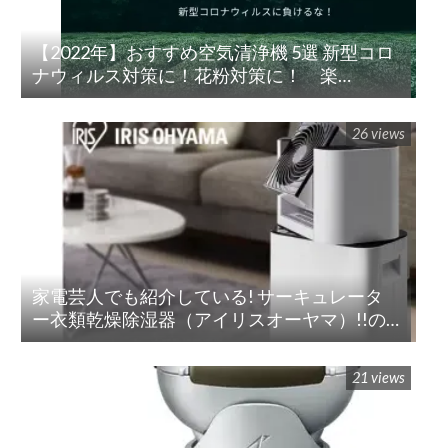
【2022年】おすすめ空気清浄機 5選 新型コロ
ナウィルス対策に！花粉対策に！ 楽
天/Amazon/Yahoo/PayPay
26 views
家電芸人でも紹介している! サーキュレータ
ー衣類乾燥除湿器（アイリスオーヤマ）!!の
紹介
21 views