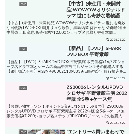
アクション購入する 邦画 ・藤ヶ谷
【中古】(未使用・未開封
DVD
太輔・大政絢・菊池風磨・ジェシ
品)WOWOWオリジナルド
ー・...
ラマ 世にも奇妙な君物語
DVD-BOX 朝井リョウ原
【中古】(未使用・未開封品)WOWOWオリジナルドラマ 世にも奇妙
作、黒島結菜 葵わかな 佐藤
な君物語 DVD-BOX 朝井リョウ原作、黒島結菜 葵わかな 佐藤勝利 田
中麗奈 上田竜也 販売価格¥12,000ショップ名お取り寄せ本舗
勝利 田中麗奈 上田竜也
KOBACOジャンルその他購入する...
2026.05.22
【新品】【DVD】SHARK
DVD
DVD BOX 平野紫耀
【新品】【DVD】SHARK DVD BOX 平野紫耀 販売価格¥16,720ショ
ップ名ドラマ本とゲームの新品中古専門店ジャンルその他購入する
【銀行振込不可】■ISBN:4988021109833★日時指定・銀行振込をお
受けできない商品に...
2026.05.22
ZS00006 レンタルUPDVD
DVD
クロサギ 平野紫耀主演 2022
年版 全5巻 ※ケース無
【お買い物マラソン！ポイント5倍★5/16 01：59まで】 ZS00006
レンタルUPDVD クロサギ 平野紫耀主演 2022年版 全5巻 ※ケース無
販売価格¥7,200ショップ名ステップREIKODOジャンルその他購入す
る レンタル...
2026.05.22
[エントリー&買いまわりで
DVD