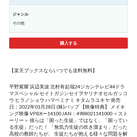
ジャンル
その他
購入する
【楽天ブックスならいつでも送料無料】
平野紫耀 浜辺美波 北村有起哉24ジカンテレビ44ドラ
マスペシャル セイトガジンセイヲヤリナオセルガッコ
ウ ヒラノショウ ハマベミナミ キタムラユキヤ 発売
日：2022年01月28日 (株)バップ 【映像特典】 メイキ
ング映像 VPBXー14100 JAN：4988021141000 ＜スト
ーリー＞ 彼らは「困った生徒」ではなく、「困ってい
る生徒」だった！ 「無気力生徒の吹き溜まり」だった
高校の教師たちが、 生徒たちが抱える様々な問題を解