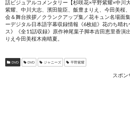
話ビジュアルコメンタリー【杉咲花×平野紫耀×中川
紫耀、中川大志、濱田龍臣、飯豊まりえ、今田美桜
会＆舞台挨拶／クランクアップ集／花キュン名場面集
ーデジタル日本語字幕収録情報《6枚組》花のち晴れ〜花男Ne
ス》《全11話収録》原作神尾葉子脚本吉田恵里香演
りえ今田美桜木南晴夏。
DVD
DVD
ジャニーズ
平野紫耀
スポン