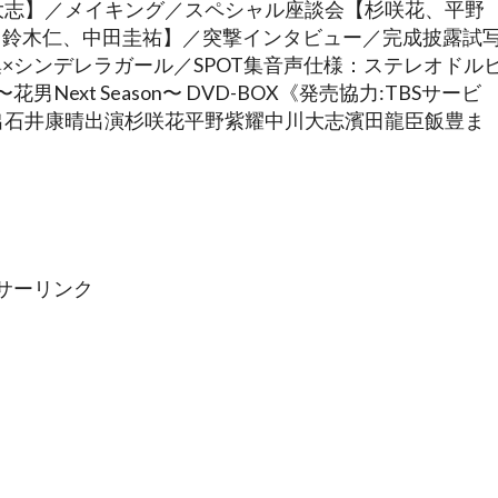
大志】／メイキング／スペシャル座談会【杉咲花、平野
、鈴木仁、中田圭祐】／突撃インタビュー／完成披露試
×シンデレラガール／SPOT集音声仕様：ステレオドル
xt Season〜 DVD-BOX《発売協力:TBSサービ
出石井康晴出演杉咲花平野紫耀中川大志濱田龍臣飯豊ま
サーリンク