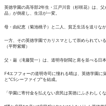
英徳学園の高等部2年生・江戸川音（杉咲花）は、父
品」が倒産し、生活が一変。
母・由紀恵（菊池桃子）と二人、貧乏生活を送りなが
一方、その英徳学園でカリスマとして崇められてい
（平野紫耀）
父・巌（滝藤賢一）は、道明寺財閥と肩を並べる日
F4エフフォーの道明寺司に憧れる晴は、英徳学園に
と“C5シーファイブ”を結成。
「学園に寄付金を払えない庶民は英徳にふさわしくな