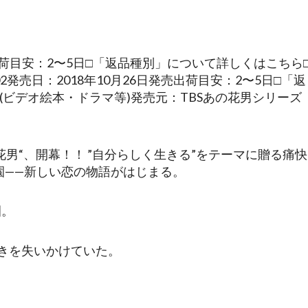
発売出荷目安：2〜5日□「返品種別」について詳しくはこちら
02発売日：2018年10月26日発売出荷目安：2〜5日□「返
(ビデオ絵本・ドラマ等)発売元：TBSあの花男シリーズ
男“、開幕！！ ”自分らしく生きる”をテーマに贈る痛快
園——新しい恋の物語がはじまる。
園。
輝きを失いかけていた。