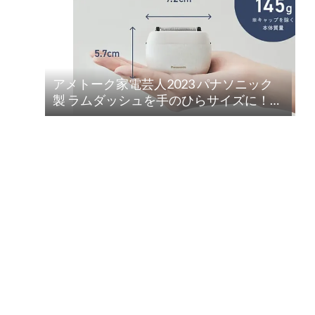
アメトーク家電芸人2023 パナソニック
製 ラムダッシュを手のひらサイズに！
ラムダッシュ パームイン5枚刃(ES-PV3A-
K)