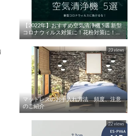
【2022年】おすすめ空気清浄機 5選 新型
コロナウィルス対策に！花粉対策に！
楽天/Amazon/Yahoo/PayPay
23 views
晴
マットレスのお手入れ方法 頻度、注意
のご紹介
22 views