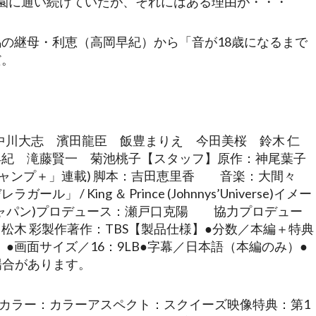
学園に通い続けていたが、それにはある理由が・・・
の継母・利恵（高岡早紀）から「音が18歳になるまで
だ。
ce） 中川大志 濱田龍臣 飯豊まりえ 今田美桜 鈴木 仁
早紀 滝藤賢一 菊池桃子【スタッフ】原作：神尾葉子
少年ジャンプ＋」連載) 脚本：吉田恵里香 音楽：大間々
King ＆ Prince (Johnnys’Universe)イメー
ードジャパン)プロデュース：瀬戸口克陽 協力プロデュー
木 彩製作著作：TBS【製品仕様】●分数／本編＋特典
）●画面サイズ／16：9LB●字幕／日本語（本編のみ）●
場合があります。
層カラー：カラーアスペクト：スクイーズ映像特典：第1