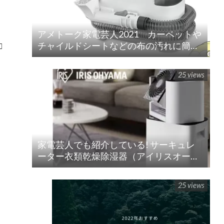
アメトーク家電芸人2021 カーペットや
チャイルドシートなどの布の汚れに簡単
□
水洗い！「リンサークリーナー(RNS-
P10-W)」
25 views
家電芸人でも紹介している! サーキュレ
ーター衣類乾燥除湿器（アイリスオーヤ
マ）!!の紹介
25 views