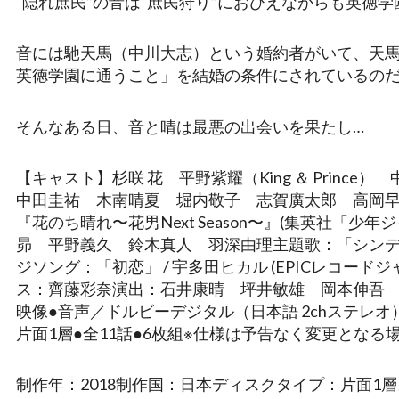
“隠れ庶民”の音は“庶民狩り”におびえながらも英徳
音には馳天馬（中川大志）という婚約者がいて、天馬
英徳学園に通うこと」を結婚の条件にされているの
そんなある日、音と晴は最悪の出会いを果たし…
【キャスト】杉咲 花 平野紫耀（King ＆ Prin
中田圭祐 木南晴夏 堀内敬子 志賀廣太郎 高岡
『花のち晴れ〜花男Next Season〜』(集英社「
昴 平野義久 鈴木真人 羽深由理主題歌：「シンデレラガール」 / 
ジソング：「初恋」 / 宇多田ヒカル (EPICレコ
ス：齊藤彩奈演出：石井康晴 坪井敏雄 岡本伸吾 松
映像●音声／ドルビーデジタル（日本語 2chステレオ
片面1層●全11話●6枚組※仕様は予告なく変更となる
制作年：2018制作国：日本ディスクタイプ：片面1