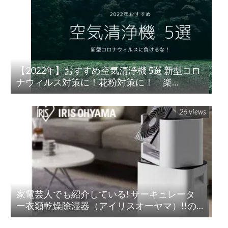
【2022年】おすすめ空気清浄機 5選 新型コロ
ナウィルス対策に！花粉対策に！ 楽
天/Amazon/Yahoo/PayPay
26 views
家電芸人でも紹介している! サーキュレータ
ー衣類乾燥除湿器（アイリスオーヤマ）!!の
紹介