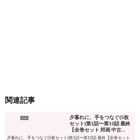
関連記事
夕暮れに、手をつなぐ(5枚
DVD
セット)第1話〜第10話 最終
【全巻セット 邦画 中古
DVD】送料無料 レンタル落
夕暮れに、手をつなぐ(5枚セット)第1話〜第10話 最終【全巻セット