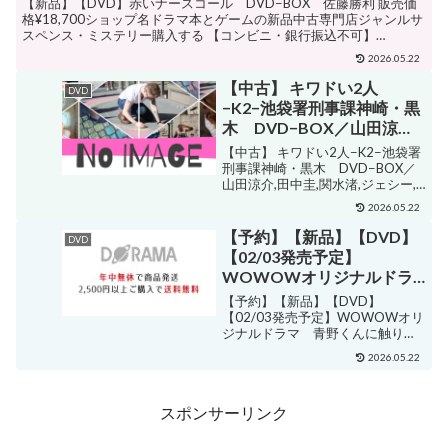
【新品】【DVD】赤いナースコール DVD−BOX 佐藤勝利 販売価
格¥18,700ショップ名ドラマ本とゲームの新品中古専門店ジャンルサ
スペンス・ミステリー購入する 【コンビニ・銀行振込不可】
■ISBN:4907953261259★日時指定...
2026.05.22
【中古】 キワドい2人
DVD
−K2−池袋署刑事課神崎・黒
木 DVD−BOX／山田涼介,
田中圭,関水渚,ジェシー,江
【中古】 キワドい2人−K2−池袋署
口のりこ,六角精児,横関大
刑事課神崎・黒木 DVD−BOX／
山田涼介,田中圭,関水渚,ジェシー,
（原作）,田渕夏海（音楽）
江口のりこ,六角精児,横関大（原
2026.05.22
作）,田渕夏海（音楽） 販売価格
¥6,050ショップ名ブックオフ 楽天
【予約】【新品】【DVD】
DVD
市場店ジャンルその他購入する
【02/03発売予定】
【...
WOWOWオリジナルドラ
マ 青野くんに触りたいか
【予約】【新品】【DVD】
ら死にたい DVD−BOX
【02/03発売予定】WOWOWオリ
ジナルドラマ 青野くんに触りた
佐藤勝利
いから死にたい DVD−BOX 佐
2026.05.22
藤勝利 販売価格¥16,720ショップ
名ドラマ 本と中古スマホの販売買
取ジャンルその他購入する 【銀行
スポンサーリンク
振込不可】■...