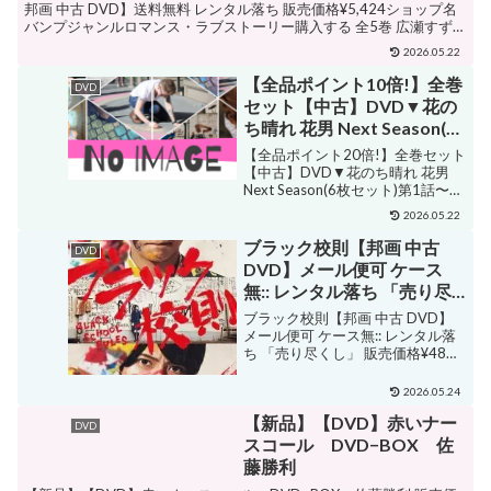
ち
邦画 中古 DVD】送料無料 レンタル落ち 販売価格¥5,424ショップ名
バンプジャンルロマンス・ラブストーリー購入する 全5巻 広瀬すず
浅葱空豆 永瀬廉 海野音 田辺...
2026.05.22
【全品ポイント10倍!】全巻
DVD
セット【中古】DVD▼花の
ち晴れ 花男 Next Season(6
枚セット)第1話～第11話 最
【全品ポイント20倍!】全巻セット
終 レンタル落ち
【中古】DVD▼花のち晴れ 花男
Next Season(6枚セット)第1話〜第
11話 最終 レンタル落ち 販売価格
2026.05.22
¥6,209ショップ名アマリアミュー
ジック 楽天市場店ジャンルロマ
ブラック校則【邦画 中古
DVD
ンス・ラブストーリー購入...
DVD】メール便可 ケース
無:: レンタル落ち 「売り尽
くし」
ブラック校則【邦画 中古 DVD】
メール便可 ケース無:: レンタル落
ち 「売り尽くし」 販売価格¥48シ
ョップ名バンプジャンル青春購入
する 佐藤勝利 小野田創楽 高橋海
2026.05.24
人 月岡中弥 モトーラ世理奈 町田
【新品】【DVD】赤いナー
希央 田中樹 松本ミチロウ 箭内夢
DVD
菜...
スコール DVD−BOX 佐
藤勝利