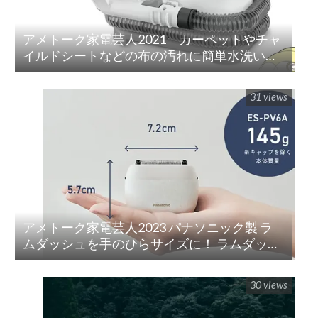
アメトーク家電芸人2021 カーペットやチャ
イルドシートなどの布の汚れに簡単水洗い！
「リンサークリーナー(RNS-P10-W)」
31 views
アメトーク家電芸人2023 パナソニック製 ラ
ムダッシュを手のひらサイズに！ ラムダッシ
ュ パームイン5枚刃(ES-PV3A-K)
30 views