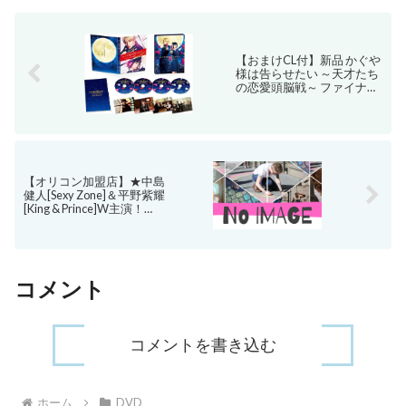
【おまけCL付】新品 かぐや
様は告らせたい ～天才たち
の恋愛頭脳戦～ ファイナル
豪華版DVD / 平野紫耀、橋
本環奈、佐野勇斗、浅川梨
奈(DVD) TCED6224
【オリコン加盟店】★中島
健人[Sexy Zone]＆平野紫耀
[King & Prince]W主演！
★10％OFF■TVドラマ
6DVD【未満警察 ミッドナ
イトランナー DVD-BOX】
20/12/16発売【楽ギフ_包装
選択】
コメント
コメントを書き込む
ホーム
DVD