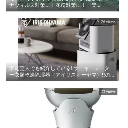
ナウィルス対策に！花粉対策に！ 楽
天/Amazon/Yahoo/PayPay
26 views
家電芸人でも紹介している! サーキュレータ
ー衣類乾燥除湿器（アイリスオーヤマ）!!の
紹介
21 views