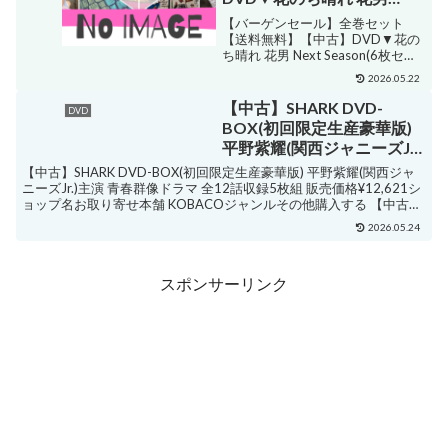
Next Season(6枚セット)第1
【バーゲンセール】全巻セット
話～第11話 最終 レンタル落
【送料無料】【中古】DVD▼花の
ち晴れ 花男 Next Season(6枚セッ
ち
ト)第1話～第11話 最終 レンタル落
2026.05.22
ち 販売価格¥6,029ショップ名遊
ING 時津店ジャンルロマンス・ラ
【中古】SHARK DVD-
DVD
ブストーリー購入する ・杉...
BOX(初回限定生産豪華版)
平野紫耀(関西ジャニーズJr.)
主演 青春群像ドラマ 全12話
【中古】SHARK DVD-BOX(初回限定生産豪華版) 平野紫耀(関西ジャ
収録5枚組
ニーズJr.)主演 青春群像ドラマ 全12話収録5枚組 販売価格¥12,621シ
ョップ名お取り寄せ本舗 KOBACOジャンルその他購入する 【中古】
SHARK DV...
2026.05.24
スポンサーリンク