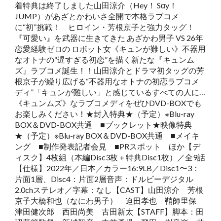
着特典は終了しました山田涼介（Hey！ Sɑy！
JUMP）があざとかわいさ全開で本格ラブコメ
に“初”挑戦！ ヒロイン・芳根京子と強力タッグ！
『可愛い』を武器に生きてきた あざかわ男子 VS 26年
恋愛経験ゼロの ロボット女《キュンが難しい》不器用
なオトナの“遅すぎる初恋”を描く新たな『キュンム
ズ』ラブコメ誕生！！山田涼介とドラマ初タッグの芳
根京子が繰り広げる“不器用なオトナの初恋ラブコメ
ディ”「キュンが難しい」と感じているすべての人に…
《キュンムズ》なラブコメディをぜひDVD-BOXでも
お楽しみください！★封入特典★（予定）※Blu-ray
BOX＆DVD-BOX共通 ■ブックレット★映像特典
★（予定）※Blu-ray BOX＆DVD-BOX共通 ■メイキ
ング ■制作発表記者会見 ■PRスポット ほか【デ
ィスク】4枚組（本編Disc3枚＋特典Disc1枚）／全9話
【仕様】2022年／日本／カラー16:9LB／Disc1〜3：
片面1層、Disc4：片面2層音声：ドルビーデジタル
2.0chステレオ／字幕：なし【CAST】山田涼介 芳根
京子大橋和也（なにわ男子） 迫田孝也 鞘師里保
津田健次郎 西田尚美 古田新太【STAFF】脚本：田