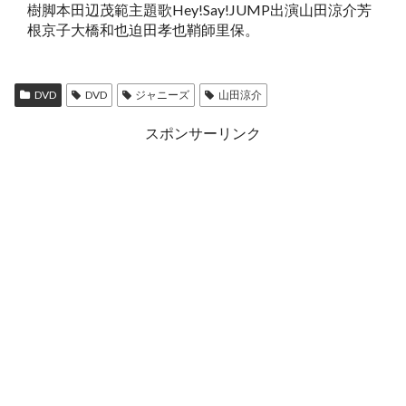
樹脚本田辺茂範主題歌Hey!Say!JUMP出演山田涼介芳
根京子大橋和也迫田孝也鞘師里保。
DVD
DVD
ジャニーズ
山田涼介
スポンサーリンク