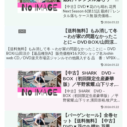
無
【中古】DVD▼花のち晴れ 花男
Next Season 6(第11話 最終)▽レン
タル落ち ケース無 販売価格
¥1,699ショップ名あんらんどジャ
2026.05.22
ンルロマンス・ラブストーリー購
入する 邦画 ・杉咲花・平野紫耀・
【送料無料】もみ消して冬
DVD
中川大志・濱田龍臣・飯豊まり...
～わが家の問題なかったこ
とに～ DVD BOX/山田涼介
[DVD]【返品種別A】
【送料無料】もみ消して冬 ～わが家の問題なかったことに～ DVD
BOX/山田涼介【返品種別A】 販売価格¥16,920ショップ名Joshin
web CD／DVD楽天市場店ジャンルその他購入する 品 番：VPBX-
14712発売日：201...
2026.05.22
【中古】 SHARK DVD－
DVD
BOX（初回限定生産豪華
版）／平野紫耀,山下リオ,濱
田崇裕,牧戸太郎（音楽）
【中古】 SHARK DVD－
BOX（初回限定生産豪華版）／平
野紫耀,山下リオ,濱田崇裕,牧戸太
郎（音楽） 販売価格¥33,000ショ
2026.05.22
ップ名ブックオフ 楽天市場店ジャ
ンルその他購入する 【DVD】平野
【バーゲンセール】全巻セ
DVD
紫耀,山下リオ,濱田崇裕,牧戸太郎
ット【送料無料】【中古】
（音楽...
DVD▼花のち晴れ 花男