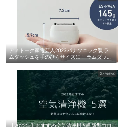
アメトーク家電芸人2023 パナソニック製 ラ
ムダッシュを手のひらサイズに！ ラムダッシ
ュ パームイン5枚刃(ES-PV3A-K)
27 views
【2022年】おすすめ空気清浄機 5選 新型コロ