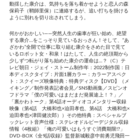
動揺した康介は、気持ちを落ち着かせようと恋人の森
保莉子（鞘師里保）に連絡するが、追い打ちを掛ける
ように別れを切り出されてしまう。
何かがおかしい——突然人生の歯車が狂い始め、絶望
する康介…をこっそり見ているおっさん！そして、“あ
ざかわ”全開で仕事に取り組む康介をさめた目で見て
いるロボット女・和泉！はたして、人生の絶頂期から
少しずつ転がり落ち始めた康介の運命は…？（C）テ
レビ朝日・ジェイ・ストーム制作年：2022制作国：日
本ディスクタイプ：片面1層カラー：カラーアスペク
ト：スクイーズ映像特典：特典ディスク【DVD】（メ
イキング／制作発表記者会見／SNS動画集／スピンオ
フドラマ「僕の可愛いはまだまだ発展途上！？」／
「裏かわトーク」第4話オーディオコメンタリー収録
映像（第4話 大橋和也×迫田孝也、第6話 大橋和也×
迫田孝也×津田健次郎））その他特典：スペシャルブ
ックレット音声仕様：ステレオドルビーデジタル収録
情報《4枚組》「俺の可愛いはもうすぐ消費期限!?」
DVD-BOX《全9話収録》監督新城毅彦中前勇児飛田一