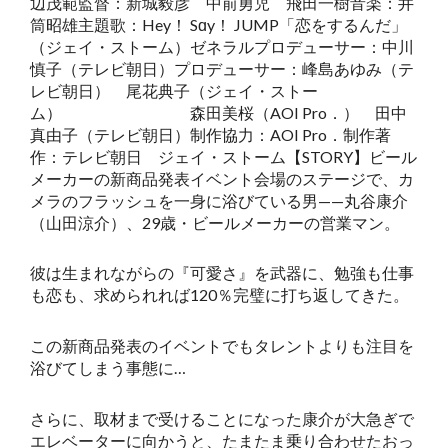
辺茂範監督：新城毅彦 中前勇児 飛田一樹音楽：井
筒昭雄主題歌：Hey！ Sɑy！ JUMP「恋をするんだ」
（ジェイ・ストーム）ゼネラルプロデューサー：中川
慎子（テレビ朝日）プロデューサー：峰島あゆみ（テ
レビ朝日） 尾花典子（ジェイ・ストー
ム） 森田美桜（AOI Pro．） 田中
真由子（テレビ朝日）制作協力：AOI Pro．制作著
作：テレビ朝日 ジェイ・ストーム【STORY】ビール
メーカーの新商品発表イベント会場のステージで、カ
メラのフラッシュを一身に浴びている男——丸谷康介
（山田涼介）、29歳・ビールメーカーの営業マン。
彼は生まれながらの『可愛さ』を武器に、勉強も仕事
も恋も、求められれば120％完璧に打ち返してきた。
この新商品発表のイベントでもタレントよりも注目を
浴びてしまう事態に…
さらに、取材まで受けることになった康介が大急ぎで
エレベーターに向かうと、たまたま乗り合わせたおっ