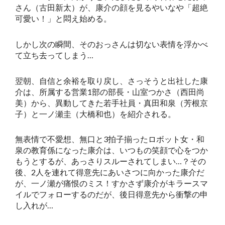
さん（古田新太）が、康介の顔を見るやいなや「超絶
可愛い！」と悶え始める。
しかし次の瞬間、そのおっさんは切ない表情を浮かべ
て立ち去ってしまう…
翌朝、自信と余裕を取り戻し、さっそうと出社した康
介は、所属する営業1部の部長・山室つかさ（西田尚
美）から、異動してきた若手社員・真田和泉（芳根京
子）と一ノ瀬圭（大橋和也）を紹介される。
無表情で不愛想、無口と3拍子揃ったロボット女・和
泉の教育係になった康介は、いつもの笑顔で心をつか
もうとするが、あっさりスルーされてしまい…？その
後、2人を連れて得意先にあいさつに向かった康介だ
が、一ノ瀬が痛恨のミス！すかさず康介がキラースマ
イルでフォローするのだが、後日得意先から衝撃の申
し入れが…