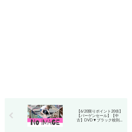
【6/20限りポイント20倍】
【バーゲンセール】【中
古】DVD▼ブラック校則▽
レンタル落ち