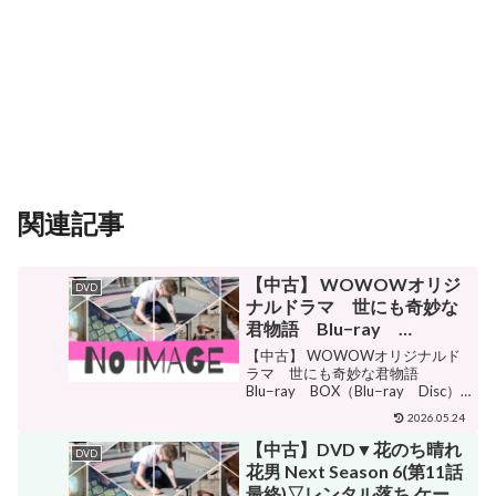
関連記事
【中古】 WOWOWオリジ
DVD
ナルドラマ 世にも奇妙な
君物語 Blu−ray
BOX（Blu−ray Disc）／
【中古】 WOWOWオリジナルド
黒島結菜,葵わかな,佐藤勝
ラマ 世にも奇妙な君物語
Blu−ray BOX（Blu−ray Disc）
利,田中麗奈,上田竜也,柏原
／黒島結菜,葵わかな,佐藤勝利,田
収史,朝井リョウ（原作）,信
2026.05.24
中麗奈,上田竜也,柏原収史,朝井リ
澤宣明（音楽）
ョウ（原作）,信澤宣明（音楽） 販
【中古】DVD▼花のち晴れ
DVD
売価格¥3,025ショップ名ブ...
花男 Next Season 6(第11話
最終)▽レンタル落ち ケース