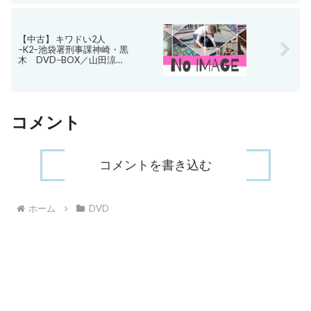
【中古】 キワドい2人
−K2−池袋署刑事課神崎・黒
木 DVD−BOX／山田涼介,
田中圭,関水渚,ジェシー,江
口のりこ,六角精児,横関大
（原作）,田渕夏海（音楽）
【中古】afb
コメント
コメントを書き込む
ホーム
DVD