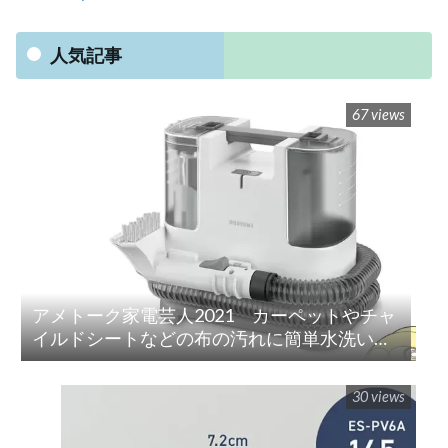
人気記事
67 views
アメトーク家電芸人2021 カーペットやチャ
イルドシートなどの布の汚れに簡単水洗い！
「リンサークリーナー(RNS-P10-W)」
30 views