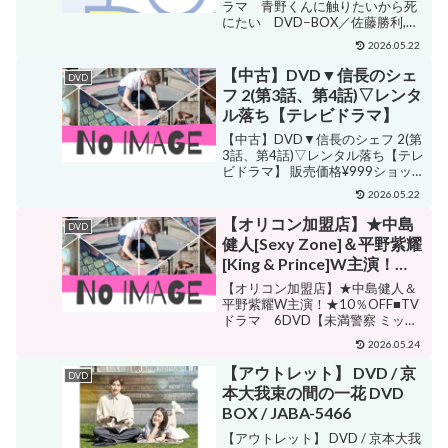
ひかる,神尾楓珠,里々佳,水
ラマ 青野くんに触りたいから死
にたい DVD−BOX／佐藤勝利,高
沢エレナ,しゅはまはるみ,椎
橋ひかる,神尾楓珠,里々佳,水沢エ
名うみ（原
2026.05.22
レナ,しゅはまはるみ,椎名うみ（原
作）,Tempalay（音楽）
作）,Tempalay（音楽） 販売価格
【中古】DVD▼信長のシェ
DVD
【中古】afb
¥6,050ショップ名ブックオフ ...
フ 2(第3話、第4話)▽レンタ
ル落ち【テレビドラマ】
【中古】DVD▼信長のシェフ 2(第
3話、第4話)▽レンタル落ち【テレ
ビドラマ】 販売価格¥999ショップ
名DVDZAKUZAKUジャンル時代劇
2026.05.22
購入する 追跡可能メール便発送可
(出演) 玉森裕太 志田未来 ゴリ 永瀬
【オリコン加盟店】★中島
DVD
廉 宇梶剛士 芦名星 ...
健人[Sexy Zone]＆平野紫耀
[King & Prince]W主演！
★10％OFF■TVドラマ
【オリコン加盟店】★中島健人＆
6DVD【未満警察 ミッドナ
平野紫耀W主演！★10％OFF■TV
ドラマ 6DVD【未満警察 ミッド
イトランナー DVD-BOX】
ナイトランナー DVD-BOX】
20/12/16発売【楽ギフ_包装
2026.05.24
20/12/16発売【楽ギフ_包装選
選択】
択】 販売価格¥18,810ショップ名
【アウトレット】 DVD / 京
DVD
アットマークジュエリーMusicジ...
本大我束の間の一花 DVD
BOX / JABA-5466
【アウトレット】 DVD / 京本大我