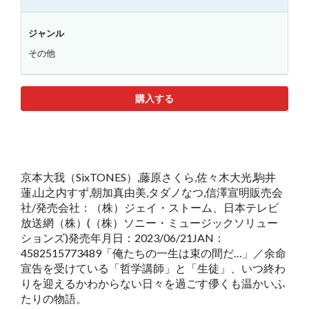
ジャンル
その他
購入する
京本大我（SixTONES）,藤原さくら,佐々木大光,駒井
蓮,山之内すず,朝加真由美,タダノなつ,信澤宣明販売会
社/発売会社：（株）ジェイ・ストーム、日本テレビ
放送網（株）(（株）ソニー・ミュージックソリュー
ションズ)発売年月日：2023/06/21JAN：
4582515773489「俺たちの一生は束の間だ…」／余命
宣告を受けている「哲学講師」と「生徒」、いつ終わ
りを迎えるかわからない日々を過ごす儚くも温かいふ
たりの物語。