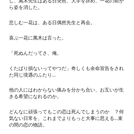
し、萬木先生はある日突然、大学を辞め、一花の前か
ら姿を消した。
悲しむ一花は、ある日偶然先生と再会。
喜ぶ一花に萬木は言った。
「死ぬんだってさ、俺。
くたばり損ないってやつだ」奇しくも余命宣告をされ
た同じ境遇のふたり…
他の人にはわからない痛みを分かち合い、お互いが生
きる希望になれるのか。
どんなに頑張ってもこの恋は死んでしまうのか ？何
気ない日常を、これまでよりもっと大事に思える…束
の間の恋の物語。