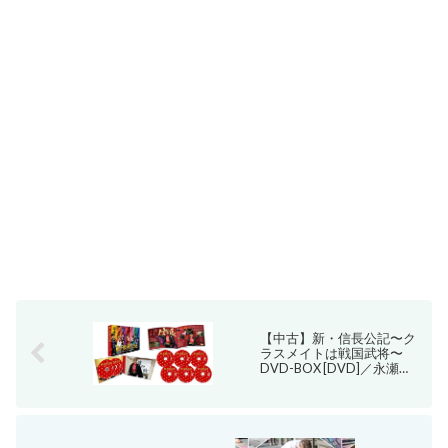
【中古】新・信長公記〜ク
ラスメイトは戦国武将〜
DVD-BOX [DVD]／永瀬
廉、山田杏奈、西畑大吾、
萩原利久、犬飼貴丈