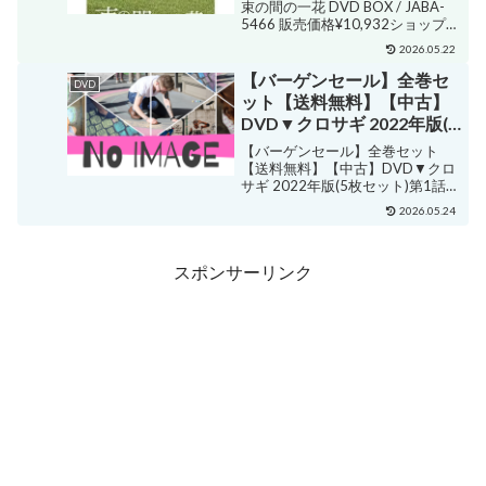
束の間の一花 DVD BOX / JABA-
5466 販売価格¥10,932ショップ名
Felista玉光堂ジャンルその他購入
2026.05.22
する アウトレット - 店頭在庫品で
す商品詳細 【DVD】発売日
【バーゲンセール】全巻セ
DVD
2023/0...
ット【送料無料】【中古】
DVD▼クロサギ 2022年版(5
枚セット)第1話〜第10話 最
【バーゲンセール】全巻セット
終 レンタル落ち ケース無
【送料無料】【中古】DVD▼クロ
サギ 2022年版(5枚セット)第1話〜
第10話 最終 レンタル落ち ケース
2026.05.24
無 販売価格¥6,027ショップ名中古
dvd販売 あいストアジャンルサス
ペンス・ミステリー購入する 邦...
スポンサーリンク