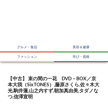
グルメ・食品
美容＆健康
ファッション
学び・資格
【中古】 束の間の一花 DVD－BOX／京
本大我（SixTONES）,藤原さくら,佐々木大
光,駒井蓮,山之内すず,朝加真由美,タダノな
つ,信澤宣明