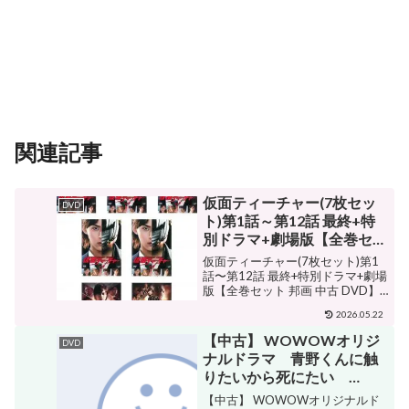
関連記事
仮面ティーチャー(7枚セッ
DVD
ト)第1話～第12話 最終+特
別ドラマ+劇場版【全巻セッ
ト 邦画 中古 DVD】送料無
仮面ティーチャー(7枚セット)第1
料 レンタル落ち
話〜第12話 最終+特別ドラマ+劇場
版【全巻セット 邦画 中古 DVD】
ケース無:: レンタル落ち 販売価格
2026.05.22
¥2,661ショップ名バンプジャンル
その他購入する 全7巻 藤ヶ谷太輔
【中古】 WOWOWオリジ
DVD
荒木剛太 大政絢 市村美樹...
ナルドラマ 青野くんに触
りたいから死にたい
DVD−BOX／佐藤勝利,高橋
【中古】 WOWOWオリジナルド