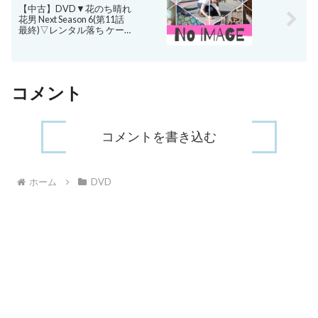
【中古】DVD▼花のち晴れ
花男 Next Season 6(第11話
最終)▽レンタル落ち ケース
無
コメント
コメントを書き込む
ホーム
DVD