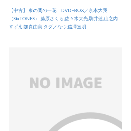
【中古】 束の間の一花 DVD−BOX／京本大我
（SixTONES）,藤原さくら,佐々木大光,駒井蓮,山之内
すず,朝加真由美,タダノなつ,信澤宣明