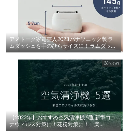
アメトーク家電芸人2023 パナソニック製 ラ
ムダッシュを手のひらサイズに！ ラムダッシ
ュ パームイン5枚刃(ES-PV3A-K)
28 views
【2022年】おすすめ空気清浄機 5選 新型コロ
ナウィルス対策に！花粉対策に！ 楽
天/Amazon/Yahoo/PayPay