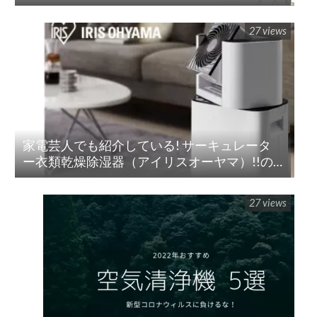
「リンサークリーナー(RNS-P10-W)」
27 views
家電芸人でも紹介している! サーキュレータ
ー衣類乾燥除湿器（アイリスオーヤマ）!!の
紹介
27 views