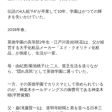
伝説の4人組“F4”が卒業して10年、学園はかつての輝
きを失いかけていた。
2018年春。
英徳学園の高等部2年生・江戸川音(杉咲花)は、父が経
営する大手化粧品メーカー「エド・クオリティ化粧
品」が倒産し、生活が一変。
母・由紀恵(菊池桃子)と二人、貧乏生活を送りなが
ら、“隠れ庶民”として英徳学園に通っていた。
一方、その英徳学園でカリスマとして崇められている
のが、神楽木ホールディングスの御曹司である神楽木
晴(平野紫耀)
父・巌(滝藤賢一)は、道明寺財閥と肩を並べる日本三