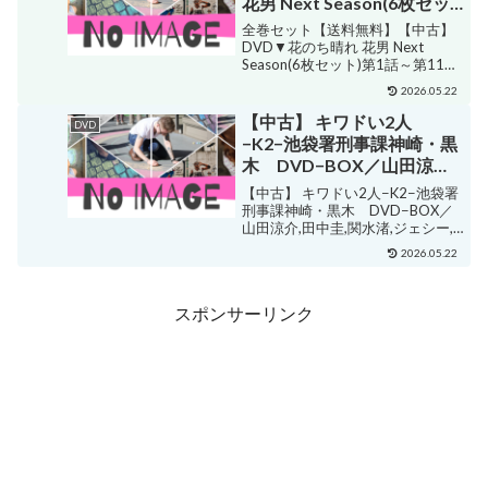
花男 Next Season(6枚セッ
ト)第1話～第11話 最終▽レ
全巻セット【送料無料】【中古】
ンタル落ち ケース無
DVD▼花のち晴れ 花男 Next
Season(6枚セット)第1話～第11話
最終▽レンタル落ち ケース無 販売
2026.05.22
価格¥7,998ショップ名中古 dvd販
売 あいストアジャンルロマンス・
【中古】 キワドい2人
DVD
ラブストーリー購入する ...
−K2−池袋署刑事課神崎・黒
木 DVD−BOX／山田涼介,
田中圭,関水渚,ジェシー,江
【中古】 キワドい2人−K2−池袋署
口のりこ,六角精児,横関大
刑事課神崎・黒木 DVD−BOX／
山田涼介,田中圭,関水渚,ジェシー,
（原作）,田渕夏海（音楽）
江口のりこ,六角精児,横関大（原
【中古】afb
2026.05.22
作）,田渕夏海（音楽） 【中古】
afb 販売価格¥6,930ショップ名ブ
ックオフオンライン楽天市場店
スポンサーリンク
ジ...