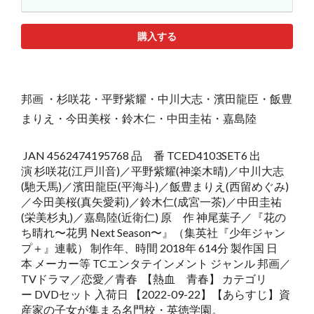
購入する
邦画 ・杉咲花・平野紫耀・中川大志・濱田龍臣・飯豊
まりえ・今田美桜・鈴木仁・中田圭祐・嘉島陸
JAN 4562474195768 品 番 TCED4103SET6 出
演 杉咲花(江戸川音)／平野紫耀(神楽木晴)／中川大志
(馳天馬)／濱田龍臣(平海斗)／飯豊まりえ(西留めぐみ)
／今田美桜(真矢愛莉)／鈴木仁(成宮一茶)／中田圭祐
(栄美杉丸)／嘉島陸(近衛仁) 原 作 神尾葉子／『花の
ち晴れ〜花男 Next Season〜』（集英社『少年ジャン
プ＋』連載） 制作年、時間 2018年 614分 製作国 日
本 メーカー等 TCエンタテインメント ジャンル 邦画／
TVドラマ／恋愛／青春 【熱血 青春】 カテゴリ
ー DVDセット 入荷日 【2022-09-22】【あらすじ】資
産家の子女が集まる名門校・英徳学園。