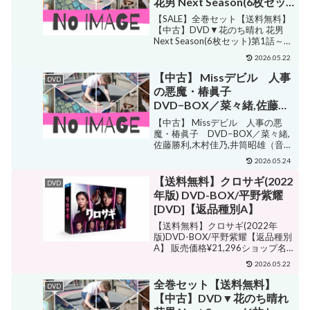
花男 Next Season(6枚セッ
ト)第1話～第11話 最終 レン
【SALE】全巻セット【送料無料】
タル落ち
【中古】DVD▼花のち晴れ 花男
Next Season(6枚セット)第1話～第
11話 最終 レンタル落ち 販売価格
2026.05.22
¥5,359ショップ名
DVDZAKUZAKUジャンルロマン
【中古】 Missデビル 人事
DVD
ス・ラブストーリー購入する 邦
の悪魔・椿眞子
画...
DVD−BOX／菜々緒,佐藤勝
利,木村佳乃,井筒昭雄（音
【中古】 Missデビル 人事の悪
楽）
魔・椿眞子 DVD−BOX／菜々緒,
佐藤勝利,木村佳乃,井筒昭雄（音
楽） 販売価格¥7,139ショップ名ブ
2026.05.24
ックオフ 楽天市場店ジャンルその
他購入する 【DVD】菜々緒,佐藤
【送料無料】クロサギ(2022
DVD
勝利,木村佳乃,井筒昭雄（音楽）
年版) DVD-BOX/平野紫耀
販...
[DVD]【返品種別A】
【送料無料】クロサギ(2022年
版)DVD-BOX/平野紫耀【返品種別
A】 販売価格¥21,296ショップ名
Joshin web CD/DVD楽天市場店ジ
2026.05.22
ャンルサスペンス・ミステリー購
入する 品 番：TCED-6856発売
全巻セット【送料無料】
DVD
日：2023年05...
【中古】DVD▼花のち晴れ