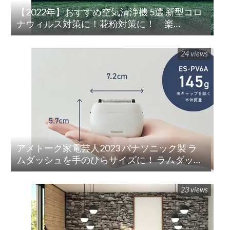
【2022年】おすすめ空気清浄機 5選 新型コロ
ナウィルス対策に！花粉対策に！ 楽
天/Amazon/Yahoo/PayPay
24 views
アメトーク家電芸人2023 パナソニック製 ラ
ムダッシュを手のひらサイズに！ ラムダッシ
ュ パームイン5枚刃(ES-PV3A-K)
23 views