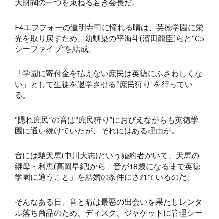
大財閥の一つを束ねる若き会長だ。
F4エフフォーの道明寺司に憧れる晴は、英徳学園に栄
光を取り戻すため、幼馴染の平海斗(濱田龍臣)らと“C5
シーファイブ”を結成。
「学園に寄付金を払えない庶民は英徳にふさわしくな
い」として生徒を退学させる“庶民狩り”を行ってい
る。
“隠れ庶民”の音は“庶民狩り”におびえながらも英徳学
園に通い続けていたが、それにはある理由が。
音には馳天馬(中川大志)という婚約者がいて、天馬の
継母・利恵(高岡早紀)から「音が18歳になるまで英徳
学園に通うこと」を結婚の条件にされているのだ。
そんなある日、音と晴は最悪の出会いを果たしレンタ
ル落ち商品のため、ディスク、ジャケットに管理シー