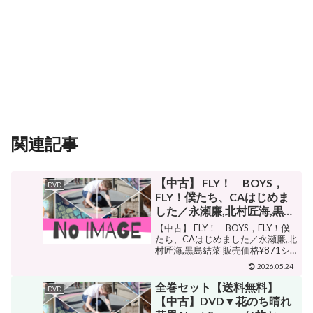
関連記事
【中古】 FLY！ BOYS，
DVD
FLY！僕たち、CAはじめま
した／永瀬廉,北村匠海,黒島
結菜
【中古】 FLY！ BOYS，FLY！僕
たち、CAはじめました／永瀬廉,北
村匠海,黒島結菜 販売価格¥871シ
ョップ名ブックオフ 楽天市場店ジ
2026.05.24
ャンルその他購入する 【DVD】永
瀬廉,北村匠海,黒島結菜販売会社/
全巻セット【送料無料】
DVD
発売会社：カンテレ(TCエンタ...
【中古】DVD▼花のち晴れ