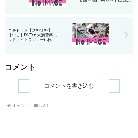
の事件簿(30枚セット)堂本
剛主演 全12巻 + 松本潤主演
全6巻 + 山田涼介主演 全7巻
+ 道枝駿佑主演 全5巻 レン
タル落ち
全巻セット【送料無料】
【中古】DVD▼未満警察 ミ
ッドナイトランナー(5枚セ
ット)第1話〜第10話 最終 レ
ンタル落ち
コメント
コメントを書き込む
ホーム
DVD