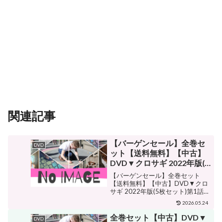
関連記事
【バーゲンセール】全巻セ
DVD
ット【送料無料】【中古】
DVD▼クロサギ 2022年版(5
枚セット)第1話〜第10話 最
【バーゲンセール】全巻セット
終 レンタル落ち ケース無
【送料無料】【中古】DVD▼クロ
サギ 2022年版(5枚セット)第1話〜
第10話 最終 レンタル落ち ケース
2026.05.24
無 販売価格¥6,027ショップ名中古
dvd販売 あいストアジャンルサス
全巻セット【中古】DVD▼
DVD