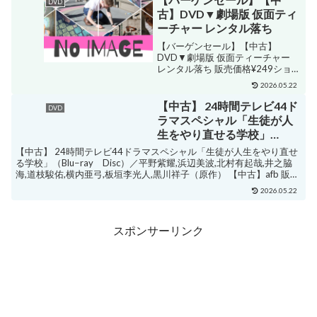
DVD
ウタ ディーブイディー ボックス
古】DVD▼劇場版 仮面ティ
サトウシ...
ーチャー レンタル落ち
【バーゲンセール】【中古】
DVD▼劇場版 仮面ティーチャー
レンタル落ち 販売価格¥249ショッ
プ名遊ING 楽天市場店ジャンルア
2026.05.22
クション購入する ・藤ヶ谷太輔・
菊池風磨・ジェシー・塚田僚一・
【中古】 24時間テレビ44ド
DVD
小瀧望・岸優太・京本大我・佐久
ラマスペシャル「生徒が人
間大介・阿部亮平 ...
生をやり直せる学校」
（Blu−ray Disc）／平野紫
【中古】 24時間テレビ44ドラマスペシャル「生徒が人生をやり直せ
耀,浜辺美波,北村有起哉,井
る学校」（Blu−ray Disc）／平野紫耀,浜辺美波,北村有起哉,井之脇
海,道枝駿佑,横内亜弓,板垣李光人,黒川祥子（原作） 【中古】afb 販売
之脇海,道枝駿佑,横内亜弓,
価格¥2,750ショップ...
板垣李光人,黒川祥子（原
2026.05.22
作） 【中古】afb
スポンサーリンク