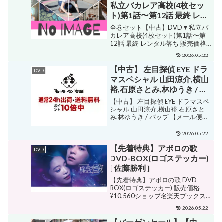
ペンス・ミステリー購入する 邦...
私立バカレア高校(4枚セッ
ト)第1話〜第12話 最終 レン
タル落ち
全巻セット【中古】DVD▼私立バ
カレア高校(4枚セット)第1話〜第
12話 最終 レンタル落ち 販売価格
¥4,499ショップ名バリQ楽天市場
2026.05.22
店ジャンル青春購入する ・森本慎
太郎・松村北斗・京本大我・田中
【中古】 左目探偵 EYE ドラ
DVD
樹・ルイス・ジェシー・高地優
マスペシャル 山田涼介,横山
吾・島崎遥香...
裕,石原さとみ,林ゆうき / バ
ップ [DVD]【メール便送料
【中古】 左目探偵 EYE ドラマスペ
無料】【最短翌日配達対
シャル 山田涼介,横山裕,石原さと
み,林ゆうき / バップ 【メール便送
応】
料無料】【最短翌日配達対応】 販
売価格¥1,005ショップ名もったい
2026.05.22
ない本舗 楽天市場店ジャンルそ
【先着特典】アポロの歌
の他購入する 【メール便送料無
DVD
料...
DVD-BOX(ロゴステッカー)
[ 佐藤勝利 ]
【先着特典】アポロの歌 DVD-
BOX(ロゴステッカー) 販売価格
¥10,560ショップ名楽天ブックス
ジャンルその他購入する 【楽天ブ
2026.05.22
ックスならいつでも送料無料】佐
藤勝利 高石あかり 西垣匠アポロノ
【バーゲンセール】【中