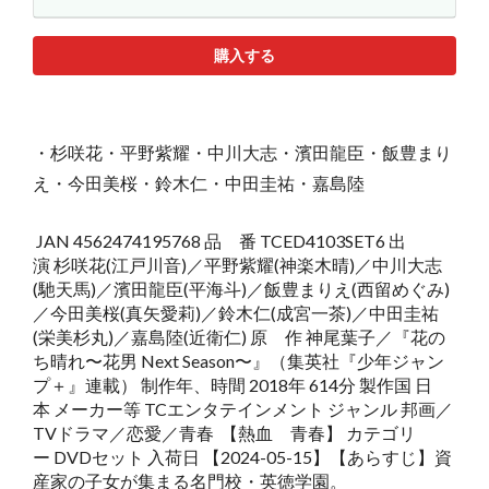
購入する
・杉咲花・平野紫耀・中川大志・濱田龍臣・飯豊まり
え・今田美桜・鈴木仁・中田圭祐・嘉島陸
JAN 4562474195768 品 番 TCED4103SET6 出
演 杉咲花(江戸川音)／平野紫耀(神楽木晴)／中川大志
(馳天馬)／濱田龍臣(平海斗)／飯豊まりえ(西留めぐみ)
／今田美桜(真矢愛莉)／鈴木仁(成宮一茶)／中田圭祐
(栄美杉丸)／嘉島陸(近衛仁) 原 作 神尾葉子／『花の
ち晴れ〜花男 Next Season〜』（集英社『少年ジャン
プ＋』連載） 制作年、時間 2018年 614分 製作国 日
本 メーカー等 TCエンタテインメント ジャンル 邦画／
TVドラマ／恋愛／青春 【熱血 青春】 カテゴリ
ー DVDセット 入荷日 【2024-05-15】【あらすじ】資
産家の子女が集まる名門校・英徳学園。