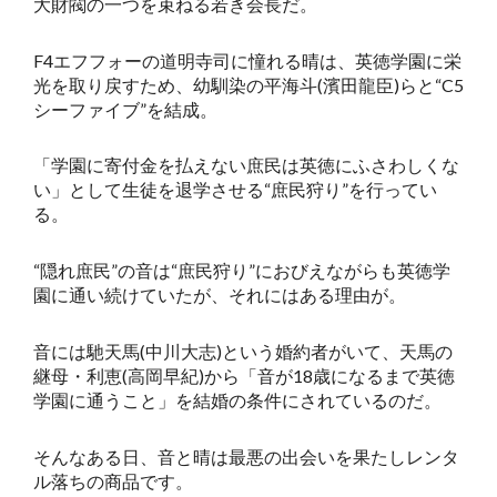
大財閥の一つを束ねる若き会長だ。
F4エフフォーの道明寺司に憧れる晴は、英徳学園に栄
光を取り戻すため、幼馴染の平海斗(濱田龍臣)らと“C5
シーファイブ”を結成。
「学園に寄付金を払えない庶民は英徳にふさわしくな
い」として生徒を退学させる“庶民狩り”を行ってい
る。
“隠れ庶民”の音は“庶民狩り”におびえながらも英徳学
園に通い続けていたが、それにはある理由が。
音には馳天馬(中川大志)という婚約者がいて、天馬の
継母・利恵(高岡早紀)から「音が18歳になるまで英徳
学園に通うこと」を結婚の条件にされているのだ。
そんなある日、音と晴は最悪の出会いを果たしレンタ
ル落ちの商品です。