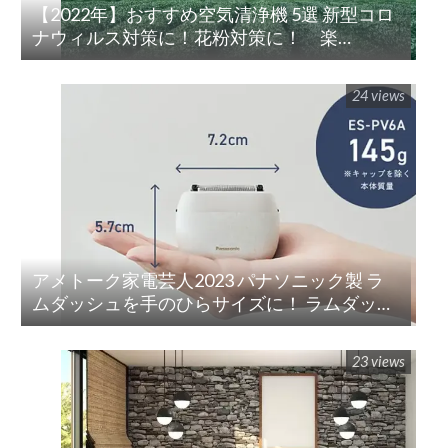
【2022年】おすすめ空気清浄機 5選 新型コロ
ナウィルス対策に！花粉対策に！ 楽
天/Amazon/Yahoo/PayPay
24 views
アメトーク家電芸人2023 パナソニック製 ラ
ムダッシュを手のひらサイズに！ ラムダッシ
ュ パームイン5枚刃(ES-PV3A-K)
23 views