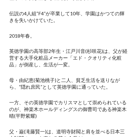
伝説の4人組“F4”が卒業して10年、学園はかつての輝
きを失いかけていた。
2018年春。
英徳学園の高等部2年生・江戸川音(杉咲花)は、父が経
営する大手化粧品メーカー「エド・クオリティ化粧
品」が倒産し、生活が一変。
母・由紀恵(菊池桃子)と二人、貧乏生活を送りなが
ら、“隠れ庶民”として英徳学園に通っていた。
一方、その英徳学園でカリスマとして崇められている
のが、神楽木ホールディングスの御曹司である神楽木
晴(平野紫耀)
父・巌(滝藤賢一)は、道明寺財閥と肩を並べる日本三