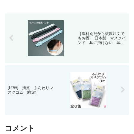
［送料別だから複数注文で
もお得] 日本製 マスクバ
ンド 耳に掛けない 耳が
痛くならない 補助バンド
ストラップ マスクコード 耳
ガード イヤーガード マスク
ゴム 手作り ハンドメイド 留
め具 解消 ひも 痛い 軽減 簡
単取り付け 水洗い可能
販促 ノベルティー
[LE55] 清原 ふんわりマ
スクゴム 約3m
コメント