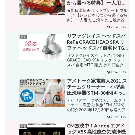
から選べる特典】 一人用 た
こ焼き たこ焼き器 コンパク
★即日出荷★ ホットプレート ブル
ト おしゃれ 焼肉 小型 小さ
ーノ 【レシピ本+3つから選べる特
典】 一人用 たこ焼き たこ焼き器
め 一人 ミニ グリル鍋 琺瑯
コンパクト おしゃれ 焼肉 小型 小
風 電気 コンパクトホットプ
2026.05.22
さめ 一人 ミニ グリル鍋 琺瑯風 電
レート 電気プレート キッチ
気 コンパクトホットプレート 電気
リファグレイス ヘッドスパ
家電
ン家電 おしゃれ ヒルナンデ
プレート キッチン家電 おし...
ReFa GRACE HEAD SPA リ
ス BRUNO BOE021
ファ ヘッドスパ 自宅 MTG
頭皮 ケア 頭皮クレンジング
リファグレイス ヘッドスパ ReFa
美容家電 公式 正規品 P10
GRACE HEAD SPA リファ ヘッド
スパ 自宅 MTG 頭皮 ケア 頭皮クレ
ンジング 美容家電 公式 正規品
2026.05.22
P10 販売価格¥32,780ショップ名
MTG ONLINESHOPジャンル電動
アメトーク家電芸人2021 ス
家電
頭皮...
チームクリーナー・小型高
圧洗浄機(STM-304N)キッチ
ン・お風呂・サッシなど
アイリスオーヤマのスチームクリ
に！
ーナー・高圧洗浄機(STM-304N)
の紹介2021年12月30日放送のア
メトーーク家電芸人でアイリスオ
2022.01.22
ーヤマ製の「スチームクリーナー
(小型高圧洗浄機)(STM-304N)」が
CM放映中！Airdog エアド
家電
紹介されました正式名称は、「ス
ッグ X5S 高性能空気清浄機
チー...