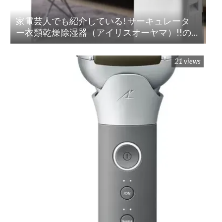
家電芸人でも紹介している! サーキュレータ
ー衣類乾燥除湿器（アイリスオーヤマ）!!の
紹介
21 views