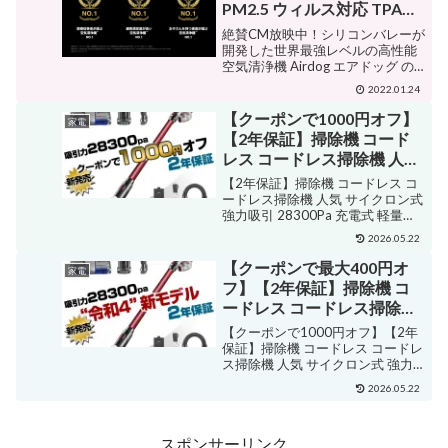
PM2.5 ウィルス対応 TPAフ
ィルター
絶賛CM放映中！シリコンバレーが
開発した世界最強レベルの高性能
空気清浄機 Airdog エアドッグ の
ご紹介冒頭から凄い謳い文句です
2022.01.24
が、シリコンバレーが開発した世
界最強レベルの空気清浄機を3機種
【クーポンで1000円オフ】
家電
ご紹介しますCM放映中の為、売り
【2年保証】掃除機 コード
切れ必至かも！...
レス コードレス掃除機 人気
サイクロン式 強力吸引
【2年保証】掃除機 コードレス コ
28300Pa 充電式 軽量 Orage
ードレス掃除機 人気 サイクロン式
強力吸引 28300Pa 充電式 軽量
X80 ハンディ掃除機 スティ
Orage X80 ハンディ掃除機 スティ
ック 一人暮らし ジェネリッ
2026.05.22
ック 一人暮らし ジェネリック家電
ク家電【送料無料】
【送料無料】 販売価格¥16,900シ
【クーポンで最大400円オ
家電
ョップ名ナノビッ...
フ】【2年保証】掃除機 コ
ードレス コードレス掃除機
人気 サイクロン式 強力吸引
【クーポンで1000円オフ】【2年
28300Pa 充電式 軽量 Orage
保証】掃除機 コードレス コードレ
ス掃除機 人気 サイクロン式 強力
X80 ハンディ掃除機 スティ
吸引 28300Pa 充電式 軽量 Orage
ック 一人暮らし ジェネリッ
2026.05.22
X80 ハンディ掃除機 スティック 一
ク家電【送料無料】
人暮らし ジェネリック家電【送料
無料】 販売価格¥1...
スポンサーリンク