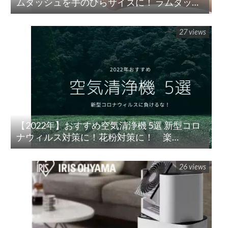
ムダッシュを手のひらサイズに！ ラムダッシ
ュ パームイン5枚刃(ES-PV3A-K)
27 views
【2022年】おすすめ空気清浄機 5選 新型コロ
ナウィルス対策に！花粉対策に！ 楽
天/Amazon/Yahoo/PayPay
26 views