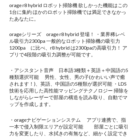
orage r8 hybrid ロボット掃除機 欲しかった機能はこの
1台に集約 ほかのロボット掃除機では満足できなかっ
たあなたに。
orageシリーズ orage r8 hybrid 登場！ ・業界稀レベ
ル吸引力2300pa 一般的なロボット掃除機の吸引力
1200pa に比べ、r8 hybrid は2300paの高吸引力！ ア
プリで4段階の吸引力調整が可能です。
・アシスタント音声 日本語3種類＋英語＋中国語の5
種類選択可能 男性、女性、男の子(かわいい声で癒
されます！)、英語、中国語の5種類が選択可能 ・LDS
技術を応用した高性能マッピングテクノロジー 掃除を
しながらレーザーで部屋の構造を読み取り、自動でマ
ップを作成します。
・orageナビゲーションシステム アプリ連携で、指
一本で侵入制限エリアが設定可能 部屋ごとに吸引
力を変更したり、水拭きの有無など、細かく設定でき