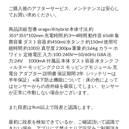
ご購入後のアフターサービス、メンテナンスは安心し
てお買い求めください。
商品詳細 型番 orage r8 hybrid 本体寸法 約
355*355*102mm 充電時間 約3〜4時間 動作音 65dB 集
塵容量 ダスト容器 約450ml/水タンク 約150ml 使用可
能時間 約100分 真空度 2300pa 重量 約3.6kg カラー ホ
ワイト 定格電圧 入力:100-240V〜50/60Hz 0.8A 出
力:24V 1000mA 付属品 本体 ダスト容器 水タンク フ
ィルター モッピングクロス モッピングモジュール 充
電台 アダプター 説明書 保証期間 2年（バッテリーは
半年保証） ※落下防止機能について：床の色によって
はセンサーからの赤外線を吸収してしまい、センサー
が正常に作動しない場合がございます。
また段差は9cm以上で段差と認識します。
最初に段差を検知できているか、ご確認頂いて認識で
きない場合、アプリにて禁止エリア設定をご利用頂き