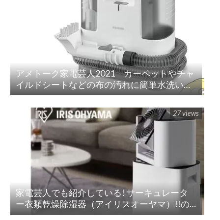
アメトーク家電芸人2021 カーペットやチャ
イルドシートなどの布の汚れに簡単水洗い！
「リンサークリーナー(RNS-P10-W)」
27 views
家電芸人でも紹介している! サーキュレータ
ー衣類乾燥除湿器（アイリスオーヤマ）!!の
紹介