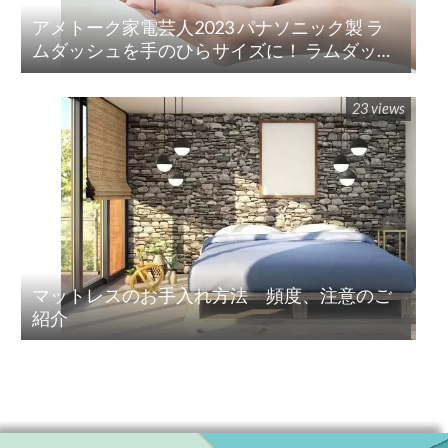
アメトーク家電芸人2023 パナソニック製 ラ
ムダッシュを手のひらサイズに！ ラムダッシ
ュ パームイン5枚刃(ES-PV3A-K)
23 views
マットレスのお手入れ方法 頻度、注意のご
紹介