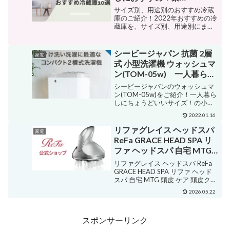
天/Amazon/Yahoo/PayPay
サイズ別、用途別のおすすめ冷蔵
庫のご紹介！2022年おすすめの冷
蔵庫を、サイズ別、用途別にまと
めてご紹介！一人暮らし予定の方
や、普段使っている冷蔵庫が故障
してしまった方などぜひご覧くだ
シービージャパン 抗菌 2層
家電
さい一人暮らしにおすすめサイ
式 小型洗濯機 ウォッシュマ
ズ 100L～150Lたとえ...
ン(TOM-05w) 一人暮らし
や赤ちゃんのいるご家庭
シービージャパンのウォッシュマ
に！【楽天市場】
ン(TOM-05w)をご紹介！一人暮ら
しにちょうどいいサイズ！の小型
【Yahoo!】
洗濯機のご紹介です洗濯機って、
2022.01.16
一人暮らしにとっては高価なもの
で、広い家じゃないと部屋を狭く
リファグレイス ヘッドスパ
家電
見せちゃいますよね・・おすすめ
ReFa GRACE HEAD SPA リ
ポイント① 小型で軽量...
ファ ヘッドスパ 自宅 MTG
頭皮 ケア 頭皮クレンジング
リファグレイス ヘッドスパ ReFa
美容家電 公式 正規品 P10
GRACE HEAD SPA リファ ヘッド
スパ 自宅 MTG 頭皮 ケア 頭皮クレ
ンジング 美容家電 公式 正規品
2026.05.22
P10 販売価格¥32,780ショップ名
MTG ONLINESHOPジャンル電動
頭皮...
スポンサーリンク