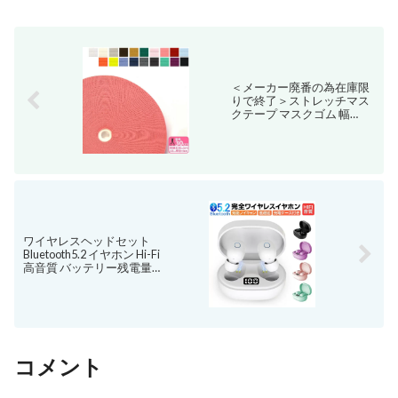
＜メーカー廃番の為在庫限
りで終了＞ストレッチマス
クテープ マスクゴム 幅
20mmミリのびるバイアス
ふちどりテープ 2つ折り手
作りマスク材料【副材料】
HM20★お買い物かごの数
字は「3」から
ワイヤレスヘッドセット
Bluetooth5.2 イヤホン Hi-Fi
高音質 バッテリー残電量表
示 LED付き 長時間待機 充電
ケース付き 収納ケース 軽量
ワイヤレスイヤホン 防水 防
滴 自動ペアリング 自動電源
ON/OFF 両耳 TWS 左右分離
型 在宅勤務用 ゆうパケット
送料無料
コメント