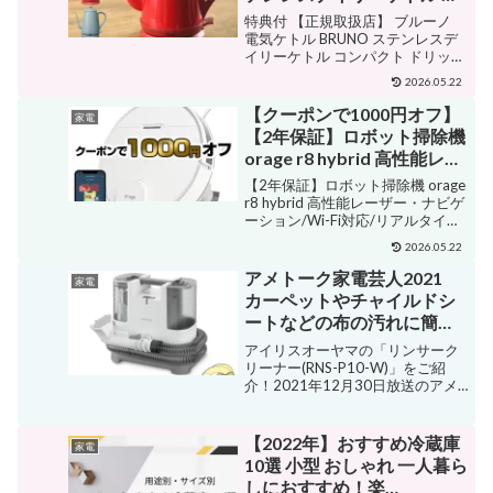
ンパクト ドリップ 家電 キッ
特典付 【正規取扱店】 ブルーノ
チン おしゃれ 自動電源オフ
電気ケトル BRUNO ステンレスデ
イリーケトル コンパクト ドリップ
BOE072
家電 キッチン おしゃれ 自動電源
2026.05.22
オフ BOE072 販売価格¥7,480ショ
ップ名ギャレリア Bag＆Luggageジ
【クーポンで1000円オフ】
家電
ャンル電気ケト...
【2年保証】ロボット掃除機
orage r8 hybrid 高性能レー
ザー・ナビゲーション/Wi-
【2年保証】ロボット掃除機 orage
Fi対応/リアルタイムマッピ
r8 hybrid 高性能レーザー・ナビゲ
ーション/Wi-Fi対応/リアルタイム
ング 水拭き 乾拭き ロボット
マッピング 水拭き 乾拭き ロボッ
掃除機 人気 ペット お掃除ロ
2026.05.22
ト掃除機 人気 ペット お掃除ロボ
ボット ジェネリック家電
ット ジェネリック家電【送料無
アメトーク家電芸人2021
家電
【送料無料】
料】 販売価格¥33,...
カーペットやチャイルドシ
ートなどの布の汚れに簡単
水洗い！「リンサークリー
アイリスオーヤマの「リンサーク
ナー(RNS-P10-W)」
リーナー(RNS-P10-W)」をご紹
介！2021年12月30日放送のアメ
トーーク家電芸人でアイリスオー
ヤマ製の「リンサークリーナー
(RNS-P10-W) 」が紹介されました
【2022年】おすすめ冷蔵庫
家電
リンサークリーナー(RNS-P10-...
10選 小型 おしゃれ 一人暮ら
しにおすすめ！楽