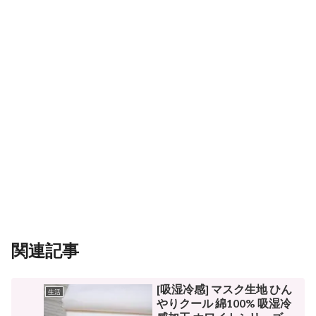
関連記事
[吸湿冷感] マスク生地 ひん
生活
やりクール 綿100% 吸湿冷