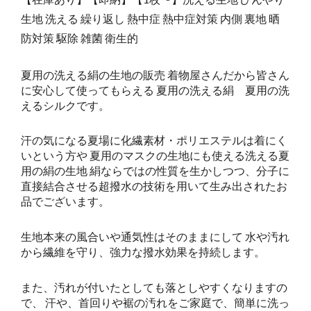
生地 洗える 繰り返し 熱中症 熱中症対策 内側 裏地 晒
防対策 駆除 雑菌 衛生的
夏用の洗える絹の生地の販売 着物屋さんだから皆さん
に安心して使ってもらえる 夏用の洗える絹 夏用の洗
えるシルクです。
汗の気になる夏場に化繊素材・ポリエステルは着にく
いという方や 夏用のマスクの生地にも使える洗える夏
用の絹の生地 絹ならではの性質を生かしつつ、分子に
直接結合させる超撥水の技術を用いて生み出されたお
品でございます。
生地本来の風合いや通気性はそのままにして 水や汚れ
から繊維を守り、強力な撥水効果を持続します。
また、汚れが付いたとしても落としやすくなりますの
で、 汗や、首回りや裾の汚れをご家庭で、簡単に洗っ