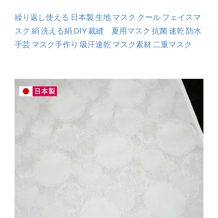
繰り返し使える 日本製 生地 マスク クール フェイスマ
スク 絹 洗える絹 DIY 裁縫 夏用マスク 抗菌 速乾 防水
手芸 マスク手作り 吸汗速乾 マスク素材 二重マスク