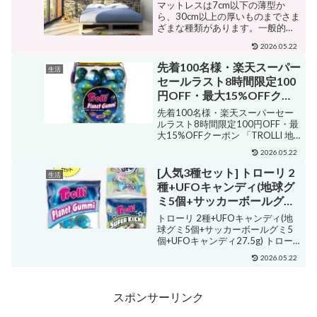
マットレスは7cm以下の薄型か
ら、30cm以上の厚いものまでさま
ざまな種類があります。一般的に
は薄型の物は耐久性に劣る為、マ
2026.05.22
ットレス単体で長く使いた
い、、、となってくると高密度か
先着100名様・楽天スーパー
生活
つ厚さ10cmぐらいが理想と言われ
セールラスト8時間限定100
ていたりします。。。。ただ、...
円OFF・最大15%OFFクー
ポン 「TROLLI 地球ゼリ
先着100名様・楽天スーパーセー
ー」スペイン産正規品話題
ルラスト8時間限定100円OFF・最
大15%OFFクーポン 「TROLLI 地
の地球グミ/61個入り/韓国
球ゼリー」スペイン産正規品話題
大人気スイーツ/地球ゼリ
2026.05.22
の地球グミ/61個入り/韓国大人気
ー/プレネットグミ/目玉グ
スイーツ/地球ゼリー/プレネット
[人気3種セット] トローリ 2
生活
ミ/韓国食品/韓国お菓子/ト
グミ/目玉グミ/韓国食品/韓国お
種+UFOキャンディ(地球グ
菓...
ローリ
ミ5個+サッカーボールグミ
5個+UFOキャンディ27.5g)
トローリ 2種+UFOキャンディ(地
トローリ ASTRO 正規品
球グミ5個+サッカーボールグミ5
個+UFOキャンディ27.5g) トロー
リ ASTRO 正規品 販売価格¥2,200
2026.05.22
ショップ名GoBuyKOREAジャンル
グミ購入する TROLLI ASTRO商品
情報メー...
スポンサーリンク