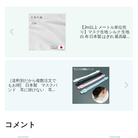
【2m以上 メートル単位売
り】マスク生地 シルク 生地
白 布 日本製 はぎれ 最高級
羽二重 14付(14匁) 37cm幅
ホワイト 肌に優しい保湿 小
巾 カット売り メートル単位
売り シルク100% 手作り ハ
ンドメイド マスク用 手芸
silk 息苦しくない
［送料別だから複数注文で
もお得] 日本製 マスクバ
ンド 耳に掛けない 耳が
痛くならない 補助バンド
ストラップ マスクコード 耳
ガード イヤーガード マスク
ゴム 手作り ハンドメイド 留
め具 解消 ひも 痛い 軽減 簡
単取り付け 水洗い可能
販促 ノベルティー
コメント