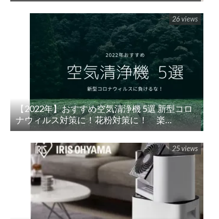
ュ パームイン5枚刃(ES-PV3A-K)
26 views
【2022年】おすすめ空気清浄機 5選 新型コロ
ナウィルス対策に！花粉対策に！ 楽
天/Amazon/Yahoo/PayPay
25 views