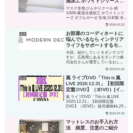
感加工 ホワイトシリーズ ダ
ブルガーゼ 生地 日本製 冷感
マスク生地 ひんやりクール 綿
加工 布 Wガーゼ 二重ガーゼ
100% 吸湿冷感加工 ホワイトシリ
ーズ ダブルガーゼ 生地 日本製 冷
感加工 布 Wガーゼ 二重ガーゼ 販
2026.05.22
売価格¥85ショップ名生地と雑貨
のお店 PERURUジャンル生地・
お部屋のコーディネートに
生活
布購入する ひんやり加工のダブル
悩んでいるなら インテリア
ガー...
ライフをサポートするモダ
ンデコへ！！
今回、紹介していくモダンデコで
すが、広島県にあるモダンデコ株
式会社さんが運営しているおしゃ
れで楽しいインテリアライフをサ
2022.01.26
ポートするショッピングサイトに
なります。ソファやベッドを始
嵐 ライブDVD「This is 嵐
生活
め、オリジナル家具からアウトド
LIVE 2020.12.31」【初回限
ア用品まで、幅広いインテリア家
定盤 DVD】（3DVD）[イオ
具...
ンモール久御山店]
嵐 ライブDVD「This is 嵐 LIVE
2020.12.31」【初回限定盤
DVD】（3DVD） 販売価格¥6,299
ショップ名京都 JEUGIA（ジュー
2026.05.22
ジヤ 楽器）ジャンルアイドル購入
する 嵐 活動休止前ラストライブを
マットレスのお手入れ方
生活
パッケージ化...
法 頻度、注意のご紹介