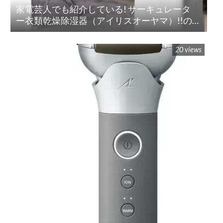
家電芸人でも紹介している! サーキュレータ
ー衣類乾燥除湿器（アイリスオーヤマ）!!の
紹介
20 views