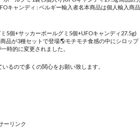
UFOキャンディ : ベルギー輸入者名本商品は個人輸入商
グミ5個+サッカーボールグミ5個+UFOキャンディ27.5g)
気爆発中の商品が3種セットで登場🌎モチモチ食感の中にシロップ
成品が一時的に変更されました。
れているので多くの関心をお願い致します。
サーリンク