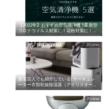
【2022年】おすすめ空気清浄機 5選 新型
コロナウィルス対策に！花粉対策に！
楽天/Amazon/Yahoo/PayPay
25 views
家電芸人でも紹介している! サーキュレ
ーター衣類乾燥除湿器（アイリスオーヤ
マ）!!の紹介
20 views