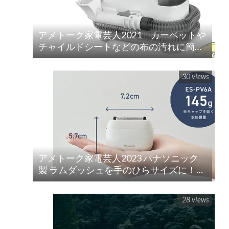
アメトーク家電芸人2021 カーペットや
チャイルドシートなどの布の汚れに簡単
水洗い！「リンサークリーナー(RNS-
P10-W)」
30 views
アメトーク家電芸人2023 パナソニック
製 ラムダッシュを手のひらサイズに！
ラムダッシュ パームイン5枚刃(ES-PV3A-
K)
28 views