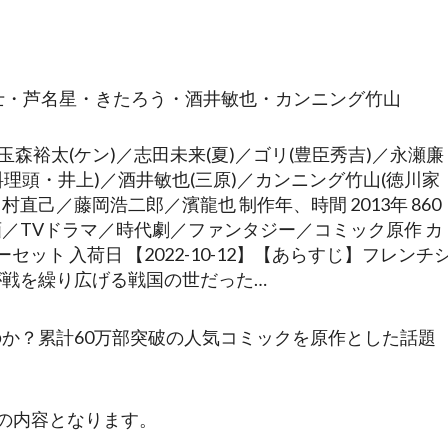
士・芦名星・きたろう・酒井敏也・カンニング竹山
T1 出 演 玉森裕太(ケン)／志田未来(夏)／ゴリ(豊臣秀吉)／永瀬廉
(料理頭・井上)／酒井敏也(三原)／カンニング竹山(徳川家
村直己／藤岡浩二郎／濱龍也 制作年、時間 2013年 860
邦画／TVドラマ／時代劇／ファンタジー／コミック原作 カ
ット 入荷日 【2022-10-12】【あらすじ】フレンチ
戦を繰り広げる戦国の世だった…
か？累計60万部突破の人気コミックを原作とした話題
の内容となります。