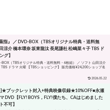
』 ／ DVD-BOX（TBSオリジナル特典・送料無
田涼介 橋本環奈 坂東龍汰 長尾謙杜 松嶋菜々子 TBS ド
ピング】
-BOX（TBSオリジナル特典・送料無料・6枚組） ／ ソフト 山田涼介
TBS ドラマ 火曜 【TBSショッピング】 販売価格¥24,200ショップ名
2026.05.22
]★ブックレット封入+特典映像収録★10%OFF■永瀬
 DVD【FLY! BOYS，FLY!僕たち、CAはじめました
フト不可】