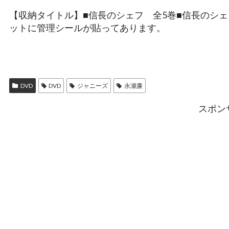
【収納タイトル】■信長のシェフ 全5巻■信長のシ
ットに管理シールが貼ってあります。
DVD
DVD
ジャニーズ
永瀬廉
スポン