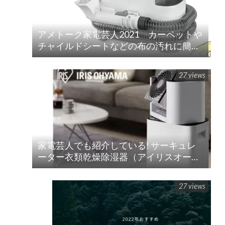
アメトーク家電芸人2021 カーペットや
チャイルドシートなどの布の汚れに簡単
水洗い！「リンサークリーナー(RNS-
P10-W)」
27 views
家電芸人でも紹介している! サーキュレ
ーター衣類乾燥除湿器（アイリスオーヤ
マ）!!の紹介
27 views