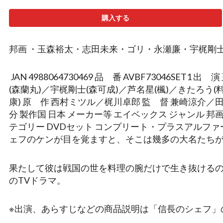
購入する
邦画 ・玉森裕太・志田未来・ゴリ・永瀬廉・宇梶剛
JAN 4988064730469 品 番 AVBF73046SE
(森蘭丸)／宇梶剛士(森可成)／芦名星(楓)／きたろう
康) 原 作 西村ミツル／梶川卓郎 監 督 兼崎涼介／田
分 製作国 日本 メーカー等 エイベックス ジャンル 
テゴリー DVDセット コンプリート・プラスアルファーセ
ェフのケンが目を覚ますと、そこは幾多の大名たちが
果たして彼は戦国の世を料理の腕だけで生き抜けるの
のTVドラマ。
※出演、あらすじなどの商品説明は「信長のシェフ」