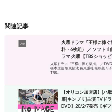
関連記事
火曜ドラマ『王様に捧ぐ薬指
DVD
料・6枚組） ／ ソフト 山
ラマ 火曜 【TBSショッ
火曜ドラマ『王様に捧ぐ薬指』 ／ DVD
橋本環奈 坂東龍汰 長尾謙杜 松嶋菜々子 
TBS...
【オリコン加盟店】[ハ取
DVD
廉[キンプリ]主演 TVドラマ
DVD】20/2/7発売【ギ