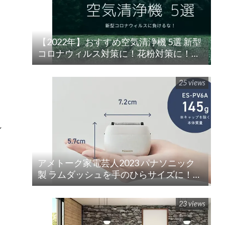
【2022年】おすすめ空気清浄機 5選 新型
コロナウィルス対策に！花粉対策に！
楽天/Amazon/Yahoo/PayPay
25 views
シ
アメトーク家電芸人2023 パナソニック
製 ラムダッシュを手のひらサイズに！
ラムダッシュ パームイン5枚刃(ES-PV3A-
K)
23 views