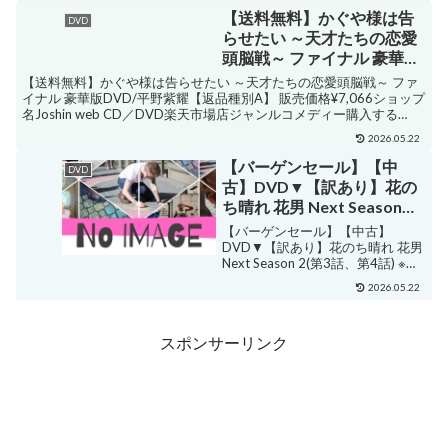
【送料無料】かぐや様は告
DVD
らせたい ～天才たちの恋愛
頭脳戦～ ファイナル 豪華版
DVD/平野紫耀[DVD]【返品
【送料無料】かぐや様は告らせたい ～天才たちの恋愛頭脳戦～ ファ
種別A】
イナル 豪華版DVD/平野紫耀【返品種別A】 販売価格¥7,066ショップ
名Joshin web CD／DVD楽天市場店ジャンルコメディー購入する
品 番：TCED-6224発...
2026.05.22
【バーゲンセール】【中
DVD
古】DVD▼【訳あり】花の
ち晴れ 花男 Next Season
2(第3話、第4話) ※ディスク
【バーゲンセール】【中古】
のみ レンタル落ち ケース無
DVD▼【訳あり】花のち晴れ 花男
Next Season 2(第3話、第4話) ※デ
ィスクのみ レンタル落ち ケース無
2026.05.22
販売価格¥294ショップ名あんらん
どジャンルロマンス・ラブストー
リー購入する 邦画 ・杉咲花...
スポンサーリンク