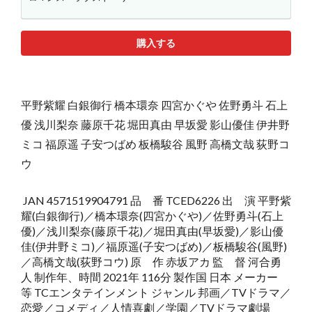
購入する
平野紫耀 白銀御行 橋本環奈 四宮かぐや 佐野勇斗 石上
優 浅川梨奈 藤原千花 堀田真由 早坂愛 影山優佳 伊井野
ミコ 福原遥 子安つばめ 板橋駿谷 風野 高橋文哉 荻野コ
ウ
JAN 4571519904791 品 番 TCED6226 出 演 平野紫
耀(白銀御行)／橋本環奈(四宮かぐや)／佐野勇斗(石上
優)／浅川梨奈(藤原千花)／堀田真由(早坂愛)／影山優
佳(伊井野ミコ)／福原遥(子安つばめ)／板橋駿谷(風野)
／高橋文哉(荻野コウ) 原 作 赤坂アカ 監 督 河合勇
人 制作年、時間 2021年 116分 製作国 日本 メーカー
等 TCエンタテインメント ジャンル 邦画／TVドラマ／
恋愛／コメディ／人情喜劇／学園／TVドラマ劇場