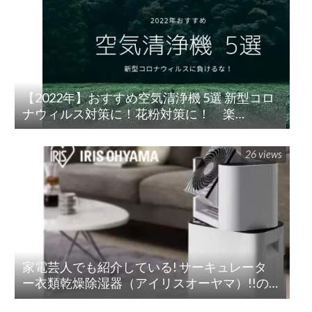
【2022年】おすすめ空気清浄機 5選 新型コロ
ナウィルス対策に！花粉対策に！ 楽
天/Amazon/Yahoo/PayPay
26 views
家電芸人でも紹介している! サーキュレータ
ー衣類乾燥除湿器（アイリスオーヤマ）!!の
紹介