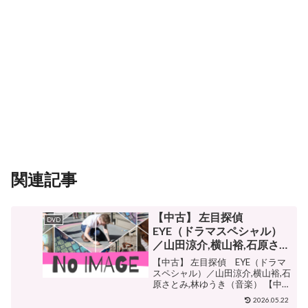
関連記事
【中古】 左目探偵
DVD
EYE（ドラマスペシャル）
／山田涼介,横山裕,石原さと
み,林ゆうき（音楽） 【中
【中古】 左目探偵 EYE（ドラマ
古】afb
スペシャル）／山田涼介,横山裕,石
原さとみ,林ゆうき（音楽） 【中
古】afb 販売価格¥990ショップ名
2026.05.22
ブックオフオンライン楽天市場店