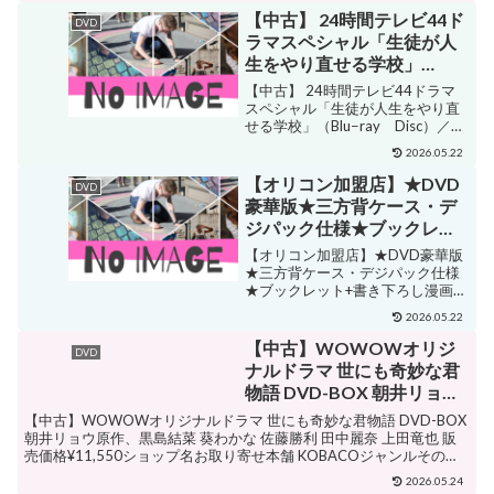
ジャンルその他購入する 【DVD】
【中古】 24時間テレビ44ド
DVD
山田涼介,横山裕,石原さとみ,林ゆ
ラマスペシャル「生徒が人
うき...
生をやり直せる学校」
（Blu−ray Disc）／平野紫
【中古】 24時間テレビ44ドラマ
耀,浜辺美波,北村有起哉,井
スペシャル「生徒が人生をやり直
せる学校」（Blu−ray Disc）／平
之脇海,道枝駿佑,横内亜弓,
野紫耀,浜辺美波,北村有起哉,井之
板垣李光人,黒川祥子（原
2026.05.22
脇海,道枝駿佑,横内亜弓,板垣李光
作）
人,黒川祥子（原作） 販売価格
【オリコン加盟店】★DVD
DVD
¥1,573ショップ名ブックオフ 楽...
豪華版★三方背ケース・デ
ジパック仕様★ブックレッ
ト+書き下ろし漫画+壁紙ダ
【オリコン加盟店】★DVD豪華版
ウンロードコード封入■佐藤
★三方背ケース・デジパック仕様
★ブックレット+書き下ろし漫画
勝利[Sexy Zone]・高橋海人
+壁紙ダウンロードコード封入■佐
[King&Prince]出演 映画&
2026.05.22
藤勝利・高橋海人出演 映画&ド
ドラマ 3DVD【ブラック校
ラマ 3DVD【ブラック校則】
【中古】WOWOWオリジ
DVD
則】20/7/15発売【楽ギフ_
20/7/15発売【楽ギフ_包装選択】
ナルドラマ 世にも奇妙な君
販売価格¥10,...
包装選択】
物語 DVD-BOX 朝井リョウ
原作、黒島結菜 葵わかな 佐
【中古】WOWOWオリジナルドラマ 世にも奇妙な君物語 DVD-BOX
藤勝利 田中麗奈 上田竜也
朝井リョウ原作、黒島結菜 葵わかな 佐藤勝利 田中麗奈 上田竜也 販
売価格¥11,550ショップ名お取り寄せ本舗 KOBACOジャンルその他
購入する 【中古】WOWOW...
2026.05.24