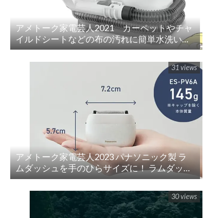
アメトーク家電芸人2021 カーペットやチャ
イルドシートなどの布の汚れに簡単水洗い！
「リンサークリーナー(RNS-P10-W)」
31 views
アメトーク家電芸人2023 パナソニック製 ラ
ムダッシュを手のひらサイズに！ ラムダッシ
ュ パームイン5枚刃(ES-PV3A-K)
30 views