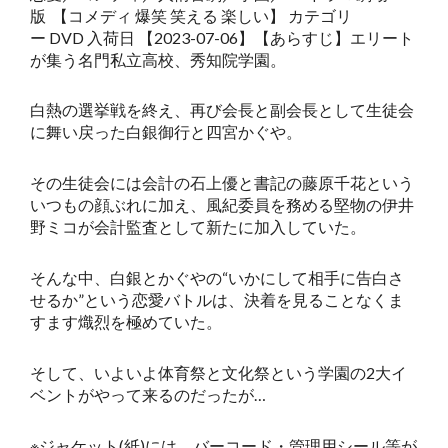
版 【コメディ 爆笑 笑える 楽しい】 カテゴリ
ー DVD 入荷日 【2023-07-06】【あらすじ】エリート
が集う名門私立高校、秀知院学園。
白熱の選挙戦を終え、再び会長と副会長として生徒会
に舞い戻った白銀御行と四宮かぐや。
その生徒会には会計の石上優と書記の藤原千花という
いつもの顔ぶれに加え、風紀委員を務める堅物の伊井
野ミコが会計監査として新たに加入していた。
そんな中、白銀とかぐやの“いかにして相手に告白さ
せるか”という恋愛バトルは、決着を見ることなくま
すます熾烈を極めていた。
そして、いよいよ体育祭と文化祭という学園の2大イ
ベントがやって来るのだったが…
※ジャケット(紙)には、バーコード・管理用シール等が