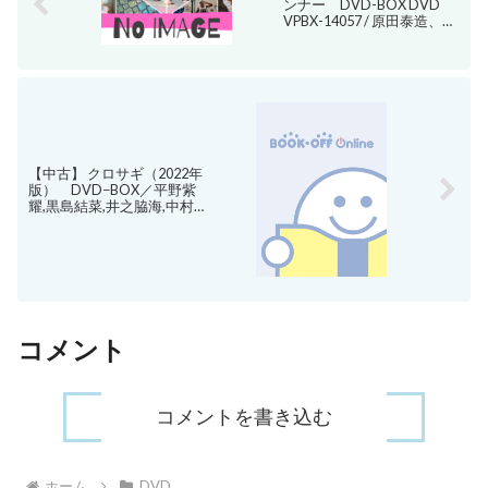
ンナー DVD-BOX DVD
VPBX-14057 / 原田泰造、中
村ゆり、吉瀬美智子、中島
健人、平野紫耀 / 【中古】
afb
【中古】 クロサギ（2022年
版） DVD−BOX／平野紫
耀,黒島結菜,井之脇海,中村
ゆり,宇野祥平,黒丸,夏原武,
木村秀彬 【中古】afb
コメント
コメントを書き込む
ホーム
DVD