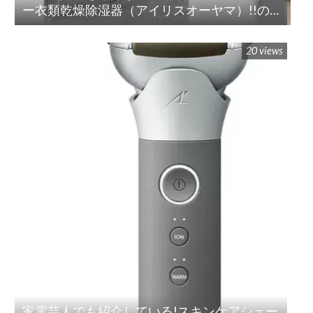
ー衣類乾燥除湿器（アイリスオーヤマ）!!の
紹介
20 views
家電芸人でも紹介している!スキンケアシェー