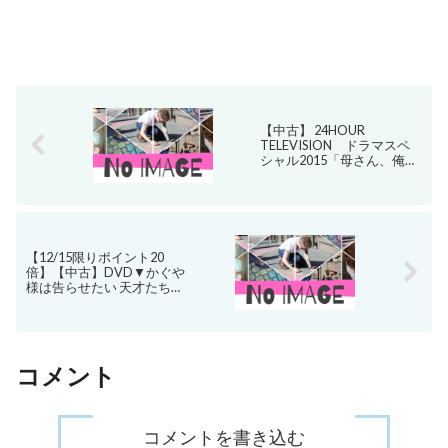
【中古】 24HOUR
TELEVISION ドラマスペ
シャル2015「母さん、俺は
大丈夫」／山田涼介,井ノ原
快彦,増田貴久
【12/15限りポイント20
倍】【中古】DVD▼かぐや
様は告らせたい 天才たちの
恋愛頭脳戦 ファイナル▽レ
ンタル落ち
コメント
コメントを書き込む