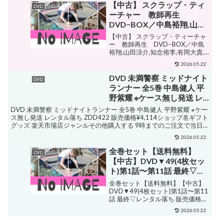
ブックオフ 楽天市場店ジャンルそ
【中古】 スクラップ・ティ
DVD
の他購入する 京本大我（Six...
ーチャー 教師再生
DVD−BOX／中島裕翔,山田
涼介,知念侑李,有岡大貴,上
【中古】 スクラップ・ティーチャ
地雄輔,吉川慶（音
ー 教師再生 DVD−BOX／中島
裕翔,山田涼介,知念侑李,有岡大貴,
楽）,Audio Highs（音楽）
上地雄輔,吉川慶（音楽）,Audio
【中古】afb
2026.05.22
Highs（音楽） 販売価格¥2,783シ
ョップ名ブックオフ 楽天市場店ジ
DVD 未満警察 ミッドナイト
DVD
ャンルその他購入する 【D...
ランナー 全5巻 中島健人 平
野紫耀 ※ケース無し発送 レ
ンタル落ち ZDD422
DVD 未満警察 ミッドナイトランナー 全5巻 中島健人 平野紫耀 ※ケー
ス無し発送 レンタル落ち ZDD422 販売価格¥4,114ショップ名ギフト
グッズ 楽天市場店ジャンルその他購入する 9時までのご注文で当日
発送（休業日除く）★レンタ...
2026.05.22
全巻セット【送料無料】
DVD
【中古】DVD▼49(4枚セッ
ト)第1話〜第11話 最終▽レ
ンタル落ち
全巻セット【送料無料】【中古】
DVD▼49(4枚セット)第1話〜第11
話 最終▽レンタル落ち 販売価格
¥5,999ショップ名遊ING 時津店ジ
2026.05.22
ャンル青春購入する 邦画 ・佐藤勝