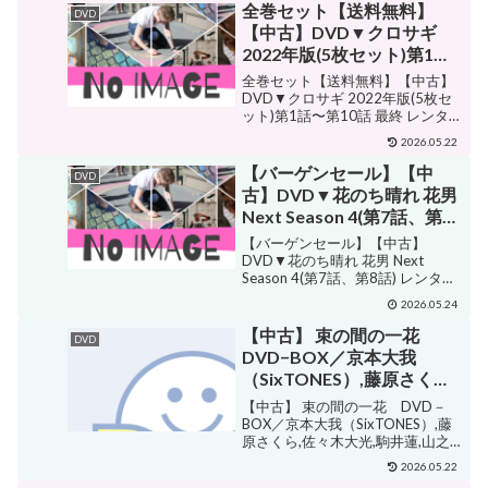
全巻セット【送料無料】
DVD
【中古】DVD▼クロサギ
2022年版(5枚セット)第1
話〜第10話 最終 レンタル落
全巻セット【送料無料】【中古】
ち
DVD▼クロサギ 2022年版(5枚セ
ット)第1話〜第10話 最終 レンタル
落ち 販売価格¥7,999ショップ名遊
2026.05.22
ING長崎三重店ジャンルサスペン
ス・ミステリー購入する ・平野紫
【バーゲンセール】【中
DVD
耀・黒島結菜・井之脇海・中村ゆ
古】DVD▼花のち晴れ 花男
り...
Next Season 4(第7話、第8
話) レンタル落ち ケース無
【バーゲンセール】【中古】
DVD▼花のち晴れ 花男 Next
Season 4(第7話、第8話) レンタル
落ち ケース無 販売価格¥844ショ
2026.05.24
ップ名中古 dvd販売 あいストアジ
ャンルロマンス・ラブストーリー
【中古】 束の間の一花
DVD
購入する 邦画 ・杉咲花・平野紫...
DVD−BOX／京本大我
（SixTONES）,藤原さくら,
佐々木大光,駒井蓮,山之内す
【中古】 束の間の一花 DVD－
ず,朝加真由美,タダノなつ,
BOX／京本大我（SixTONES）,藤
原さくら,佐々木大光,駒井蓮,山之
信澤宣明 【中古】afb
内すず,朝加真由美,タダノなつ,信
2026.05.22
澤宣明 販売価格¥8,470ショップ名