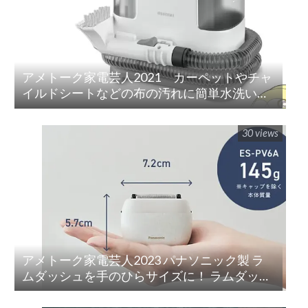
アメトーク家電芸人2021 カーペットやチャ
イルドシートなどの布の汚れに簡単水洗い！
「リンサークリーナー(RNS-P10-W)」
30 views
アメトーク家電芸人2023 パナソニック製 ラ
ムダッシュを手のひらサイズに！ ラムダッシ
ュ パームイン5枚刃(ES-PV3A-K)