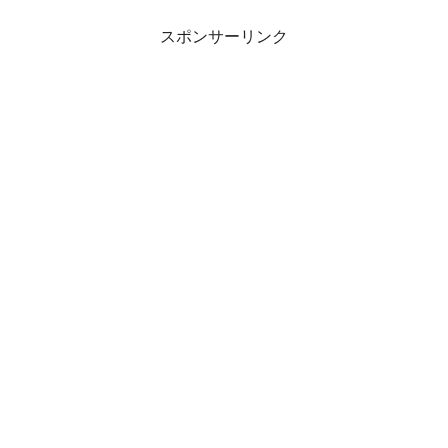
利・神宮寺勇太・山本舞香・安井
謙太郎・西野七瀬・野村麻純・寺
スポンサーリンク
西拓...